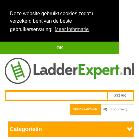
Deze website gebruikt cookies zodat u
verzekerd bent van de beste
gebruikerservaring:
Meer informatie
OK
WINKELWAGEN
(0)
product(en)
Categorieën