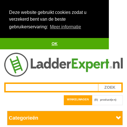
Deze website gebruikt cookies zodat u
verzekerd bent van de beste
gebruikerservaring:
Meer informatie
OK
WINKELWAGEN
(0)
product(en)
Categorieën