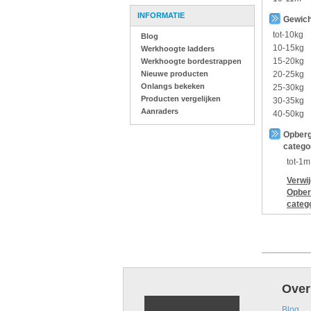
INFORMATIE
Gewich
tot-10kg
Blog
10-15kg
Werkhoogte ladders
15-20kg
Werkhoogte bordestrappen
Nieuwe producten
20-25kg
Onlangs bekeken
25-30kg
Producten vergelijken
30-35kg
Aanraders
40-50kg
Opberg
catego
tot-1m
Verwi
Opber
categ
Over
Blog