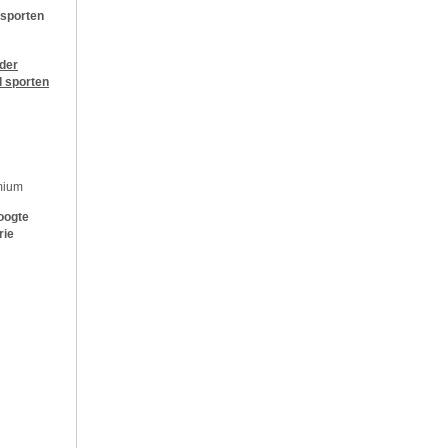
 sporten
jder
l sporten
mium
oogte
rie