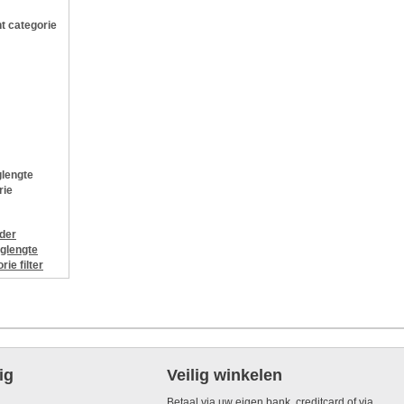
t categorie
lengte
rie
jder
glengte
orie
filter
ig
Veilig winkelen
Betaal via uw eigen bank, creditcard of via