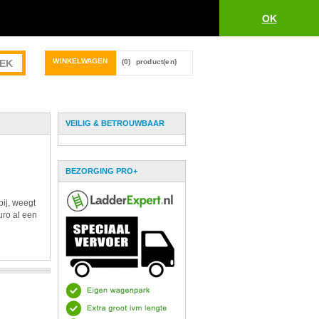
OK
WINKELWAGEN
(0)
product(en)
VEILIG & BETROUWBAAR
BEZORGING PRO+
bij, weegt
uro al een