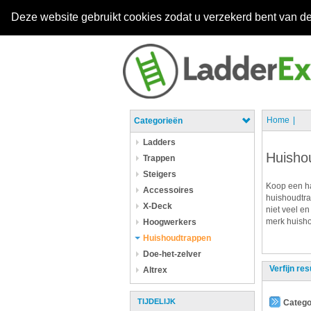
Deze website gebruikt cookies zodat u verzekerd bent van de
Home
Categorieën
Ladders
Huisho
Trappen
Steigers
Koop een ha
Accessoires
huishoudtra
X-Deck
niet veel en
merk huisho
Hoogwerkers
Huishoudtrappen
Doe-het-zelver
Verfijn res
Altrex
TIJDELIJK
Catego