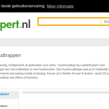
 beste gebruikerservaring:
Meer informatie
udtrappen
ndig, lichtgewicht, te gebruiken voor alles - huishoudtrap bij LadderExpert. Een
pje kan niet ontbreken in een huishouden. Een huishoudtrapje pak je er makkelijk 
 neemt ook weinig ruimte in beslag. Keuze uit 2-treden tot aan 8-treden. vanaf 20 e
udtrap van Altrex of Alumexx.
ultaten
rieen