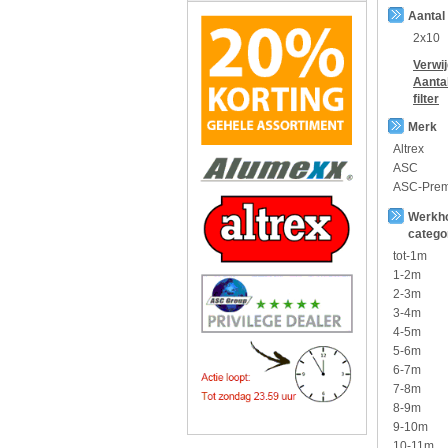
Aantal
2x10
Verwi
Aanta
filter
Merk
Altrex
ASC
ASC-Pre
Werkh
catego
tot-1m
1-2m
2-3m
3-4m
4-5m
5-6m
6-7m
7-8m
8-9m
9-10m
10-11m