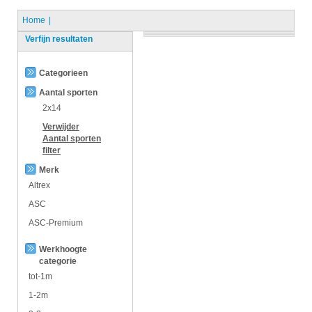
Home
Verfijn resultaten
Categorieen
Aantal sporten
2x14
Verwijder
Aantal sporten
filter
Merk
Altrex
ASC
ASC-Premium
Werkhoogte
categorie
tot-1m
1-2m