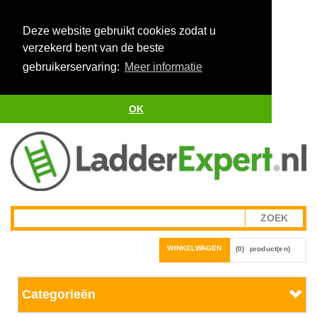
Deze website gebruikt cookies zodat u
verzekerd bent van de beste
gebruikerservaring:
Meer informatie
OK
WINKELWAGEN
(0)
product(en)
Categorieën