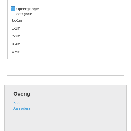
Opberglengte
categorie
tot-1m
1-2m
2-3m
3-4m
4-5m
Overig
Blog
Aanraders