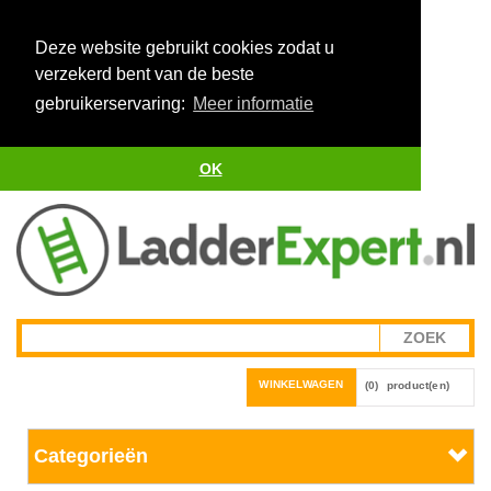
Deze website gebruikt cookies zodat u
verzekerd bent van de beste
gebruikerservaring:
Meer informatie
OK
WINKELWAGEN
(0)
product(en)
Categorieën