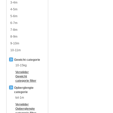
3-4m
4-5m
5-6m
6-7m
7-8m
8-9m
9-10m
10-11m
Gewicht categorie
10-15kg
Verwijder
Gewicht
categorie
filter
Opberglengte
categorie
tot-1m
Verwijder
Opberglengte
categorie
filter