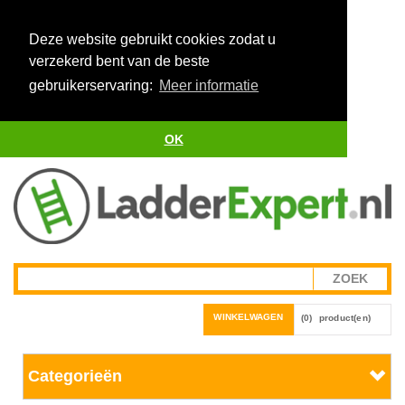
Deze website gebruikt cookies zodat u
verzekerd bent van de beste
gebruikerservaring:
Meer informatie
OK
WINKELWAGEN
(0)
product(en)
Categorieën