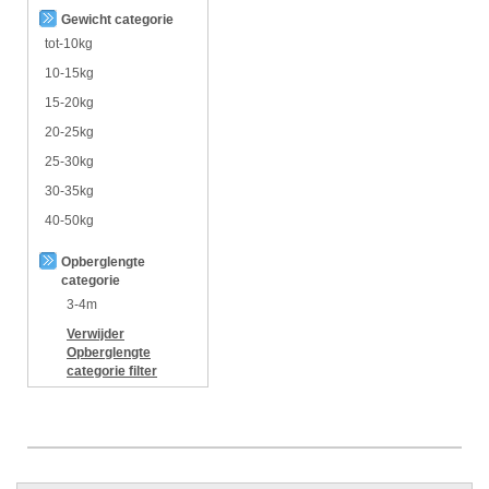
Gewicht categorie
tot-10kg
10-15kg
15-20kg
20-25kg
25-30kg
30-35kg
40-50kg
Opberglengte
categorie
3-4m
Verwijder
Opberglengte
categorie
filter