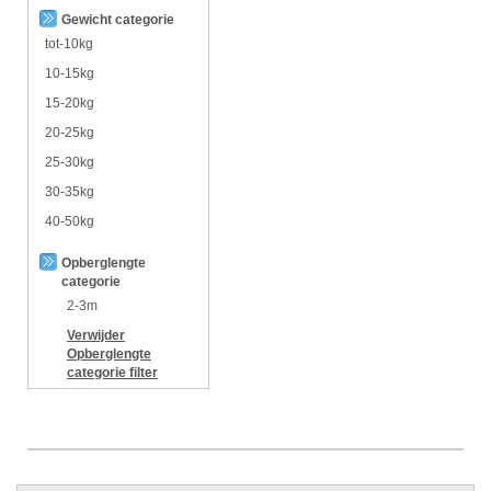
Gewicht categorie
tot-10kg
10-15kg
15-20kg
20-25kg
25-30kg
30-35kg
40-50kg
Opberglengte
categorie
2-3m
Verwijder
Opberglengte
categorie
filter