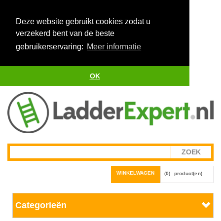
Deze website gebruikt cookies zodat u
verzekerd bent van de beste
gebruikerservaring:
Meer informatie
OK
WINKELWAGEN
(0)
product(en)
Categorieën