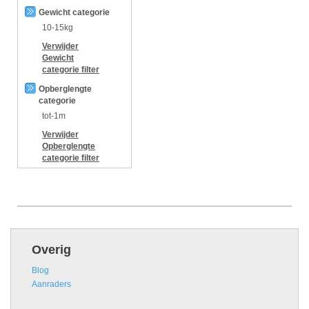
Gewicht categorie
10-15kg
Verwijder
Gewicht
categorie
filter
Opberglengte
categorie
tot-1m
Verwijder
Opberglengte
categorie
filter
Overig
Blog
Aanraders