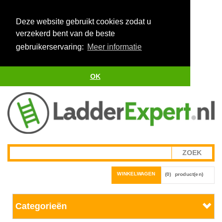
Deze website gebruikt cookies zodat u
verzekerd bent van de beste
gebruikerservaring:
Meer informatie
OK
WINKELWAGEN
(0)
product(en)
Categorieën