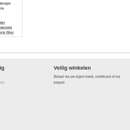
lengte
rie
jder
glengte
orie
filter
ig
Veilig winkelen
Betaal via uw eigen bank, creditcard of via
ers
paypal.