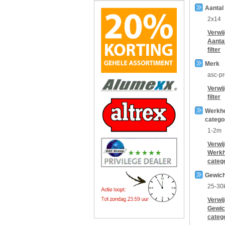
Aantal
2x14
Verwi
Aanta
filter
Merk
asc-p
Verwi
filter
Werkh
catego
1-2m
Verwi
Werkh
categ
Gewich
25-30
Verwi
Gewic
categ