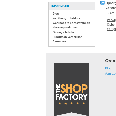
Opberg
INFORMATIE
catego
3-4m
Blog
Werkhoogte ladders
Verwi
Werkhoogte bordestrappen
Opber
Nieuwe producten
categ
Onlangs bekeken
Producten vergelijken
Aanraders
Over
Blog
Aanrad