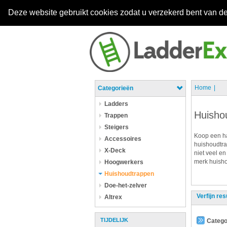
Deze website gebruikt cookies zodat u verzekerd bent van de
Home
Categorieën
Ladders
Huisho
Trappen
Steigers
Koop een ha
Accessoires
huishoudtra
X-Deck
niet veel en
merk huisho
Hoogwerkers
Huishoudtrappen
Doe-het-zelver
Verfijn res
Altrex
TIJDELIJK
Catego