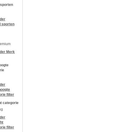
 sporten
jder
l sporten
remium
jder
Merk
oogte
rie
jder
oogte
orie
filter
t categorie
kg
jder
ht
orie
filter