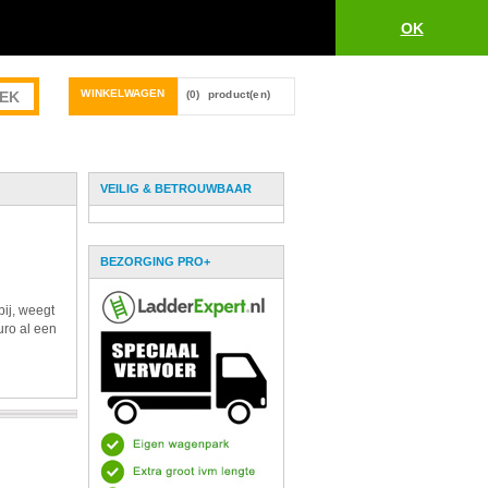
OK
WINKELWAGEN
(0)
product(en)
VEILIG & BETROUWBAAR
BEZORGING PRO+
bij, weegt
uro al een