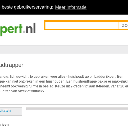
 beste gebruikerservaring:
Meer informatie
udtrappen
ndig, lichtgewicht, te gebruiken voor alles - huishoudtrap bij LadderExpert. Een
pje kan niet ontbreken in een huishouden. Een huishoudtrapje pak je er makkelijk 
 neemt ook weinig ruimte in beslag. Keuze uit 2-treden tot aan 8-treden. vanaf 20 e
udtrap van Altrex of Alumexx.
ultaten
rieen