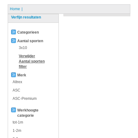
Home
Verfijn resultaten
Categorieen
Aantal sporten
3x10
Verwijder
Aantal sporten
filter
Merk
Altrex
ASC
ASC-Premium
Werkhoogte
categorie
tot-1m
1-2m