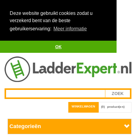
Deze website gebruikt cookies zodat u
verzekerd bent van de beste
gebruikerservaring:
Meer informatie
OK
WINKELWAGEN
(0)
product(en)
Categorieën