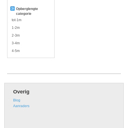
Opberglengte
categorie
tot-1m
1-2m
2-3m
3-4m
4-5m
Overig
Blog
Aanraders