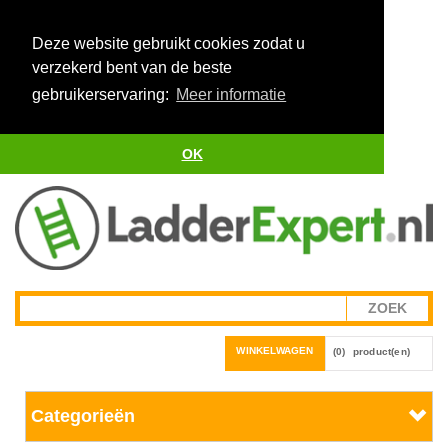
Deze website gebruikt cookies zodat u
verzekerd bent van de beste
gebruikerservaring:
Meer informatie
OK
WINKELWAGEN
(0)
product(en)
Categorieën