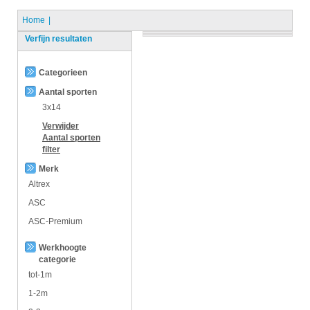
Home
Verfijn resultaten
Categorieen
Aantal sporten
3x14
Verwijder
Aantal sporten
filter
Merk
Altrex
ASC
ASC-Premium
Werkhoogte
categorie
tot-1m
1-2m