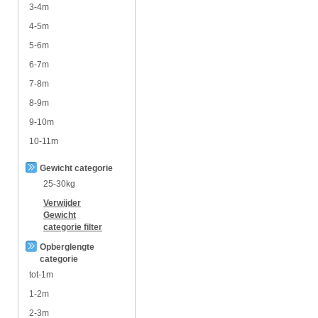
3-4m
4-5m
5-6m
6-7m
7-8m
8-9m
9-10m
10-11m
Gewicht categorie
25-30kg
Verwijder
Gewicht
categorie
filter
Opberglengte
categorie
tot-1m
1-2m
2-3m