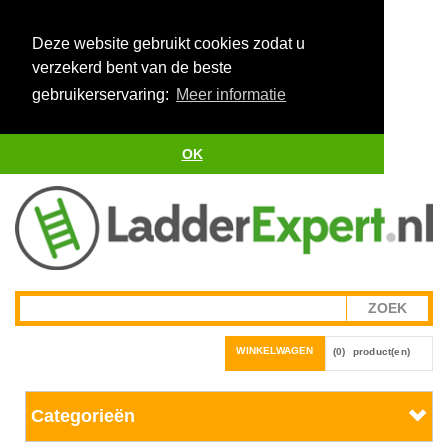
Deze website gebruikt cookies zodat u
verzekerd bent van de beste
gebruikerservaring:
Meer informatie
OK
WINKELWAGEN
(0)
product(en)
Categorieën