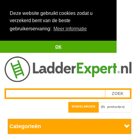
Deze website gebruikt cookies zodat u
verzekerd bent van de beste
gebruikerservaring:
Meer informatie
OK
WINKELWAGEN
(0)
product(en)
Categorieën