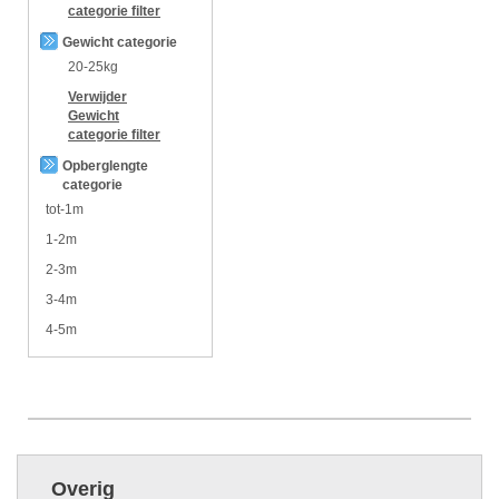
categorie
filter
Gewicht categorie
20-25kg
Verwijder
Gewicht
categorie
filter
Opberglengte
categorie
tot-1m
1-2m
2-3m
3-4m
4-5m
Overig