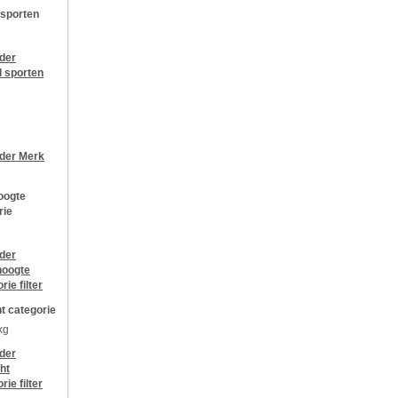
 sporten
jder
l sporten
jder
Merk
oogte
rie
jder
oogte
orie
filter
t categorie
kg
jder
ht
orie
filter