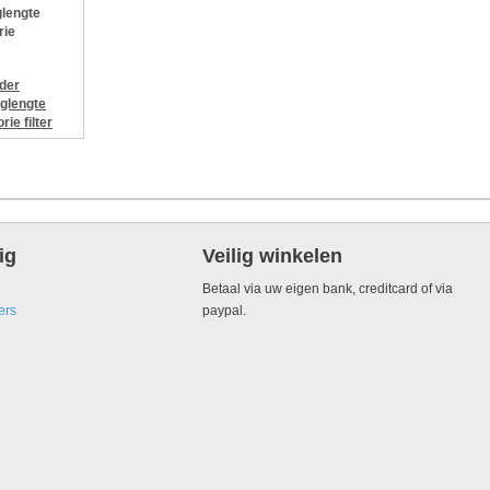
lengte
rie
jder
glengte
orie
filter
ig
Veilig winkelen
Betaal via uw eigen bank, creditcard of via
ers
paypal.