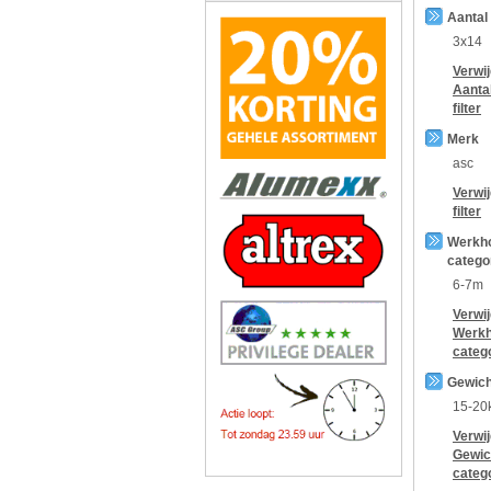
Aantal
3x14
Verwi
Aanta
filter
Merk
asc
Verwi
filter
Werkh
catego
6-7m
Verwi
Werkh
categ
Gewich
15-20
Verwi
Gewic
categ