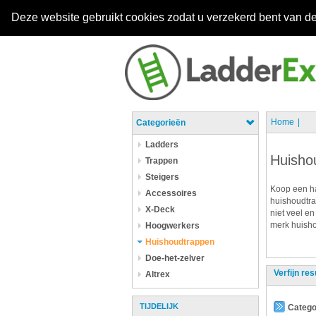
Deze website gebruikt cookies zodat u verzekerd bent van de
Home
Categorieën
Ladders
Huisho
Trappen
Steigers
Koop een ha
Accessoires
huishoudtra
X-Deck
niet veel en
merk huisho
Hoogwerkers
Huishoudtrappen
Doe-het-zelver
Verfijn res
Altrex
TIJDELIJK
Catego