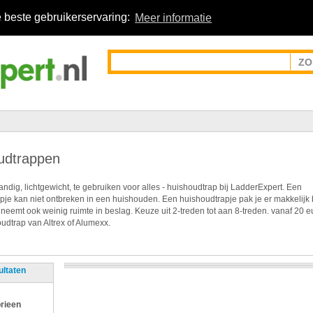
 beste gebruikerservaring:
Meer informatie
udtrappen
ndig, lichtgewicht, te gebruiken voor alles - huishoudtrap bij LadderExpert. Een
pje kan niet ontbreken in een huishouden. Een huishoudtrapje pak je er makkelijk 
 neemt ook weinig ruimte in beslag. Keuze uit 2-treden tot aan 8-treden. vanaf 20 e
udtrap van Altrex of Alumexx.
ultaten
rieen