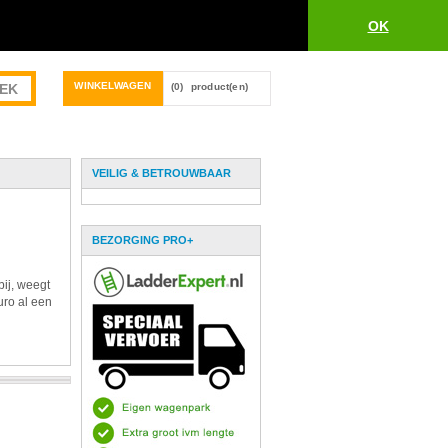
OK
WINKELWAGEN
(0)
product(en)
VEILIG & BETROUWBAAR
BEZORGING PRO+
bij, weegt
uro al een