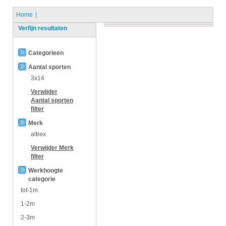
Home
Verfijn resultaten
Categorieen
Aantal sporten
3x14
Verwijder
Aantal sporten
filter
Merk
altrex
Verwijder
Merk
filter
Werkhoogte
categorie
tot-1m
1-2m
2-3m