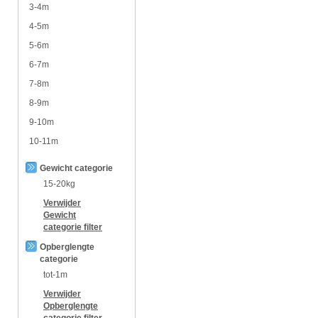
3-4m
4-5m
5-6m
6-7m
7-8m
8-9m
9-10m
10-11m
Gewicht categorie
15-20kg
Verwijder
Gewicht
categorie
filter
Opberglengte
categorie
tot-1m
Verwijder
Opberglengte
categorie
filter