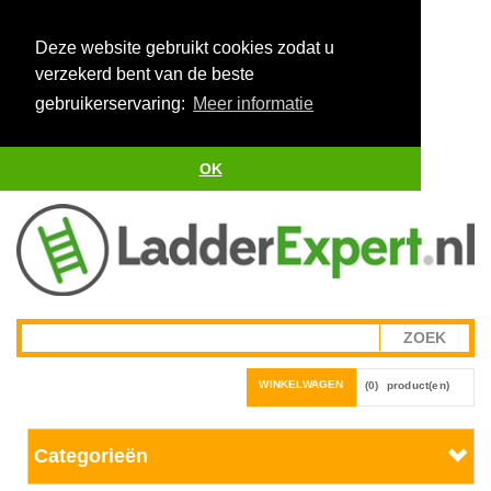
Deze website gebruikt cookies zodat u
verzekerd bent van de beste
gebruikerservaring:
Meer informatie
OK
WINKELWAGEN
(0)
product(en)
Categorieën