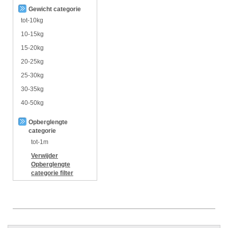
Gewicht categorie
tot-10kg
10-15kg
15-20kg
20-25kg
25-30kg
30-35kg
40-50kg
Opberglengte
categorie
tot-1m
Verwijder
Opberglengte
categorie
filter