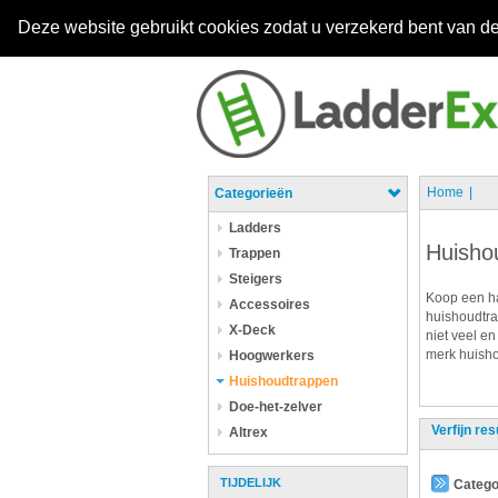
Deze website gebruikt cookies zodat u verzekerd bent van de
Home
Categorieën
Ladders
Huisho
Trappen
Steigers
Koop een ha
Accessoires
huishoudtra
X-Deck
niet veel en
merk huisho
Hoogwerkers
Huishoudtrappen
Doe-het-zelver
Verfijn res
Altrex
TIJDELIJK
Catego