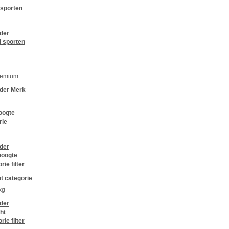
 sporten
jder
l sporten
remium
jder
Merk
oogte
rie
jder
oogte
orie
filter
t categorie
kg
jder
ht
orie
filter