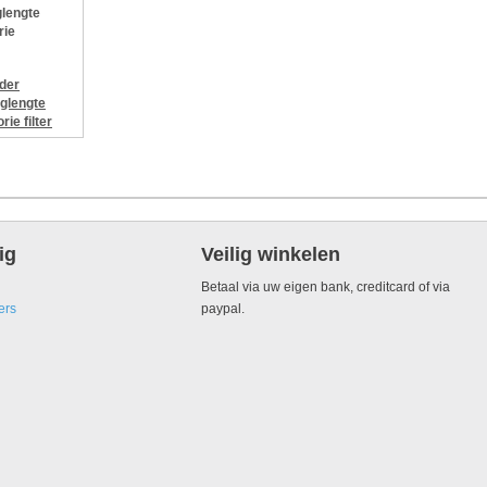
lengte
rie
jder
glengte
orie
filter
ig
Veilig winkelen
Betaal via uw eigen bank, creditcard of via
ers
paypal.