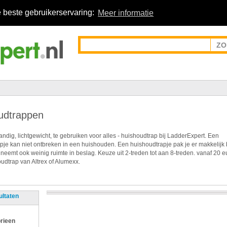
 beste gebruikerservaring:
Meer informatie
udtrappen
ndig, lichtgewicht, te gebruiken voor alles - huishoudtrap bij LadderExpert. Een
pje kan niet ontbreken in een huishouden. Een huishoudtrapje pak je er makkelijk 
 neemt ook weinig ruimte in beslag. Keuze uit 2-treden tot aan 8-treden. vanaf 20 e
udtrap van Altrex of Alumexx.
ultaten
rieen