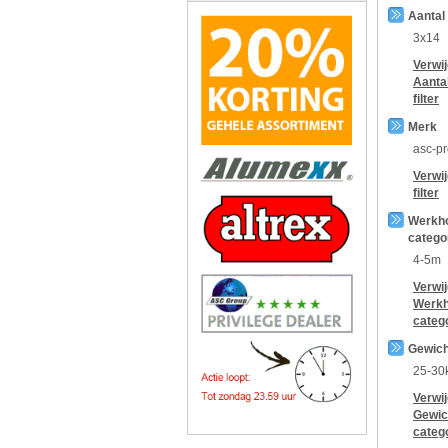
Aantal
3x14
Verwi
Aanta
filter
Merk
asc-p
Verwi
filter
Werkh
catego
4-5m
Verwi
Werkh
categ
Gewich
25-30
Verwi
Gewic
categ