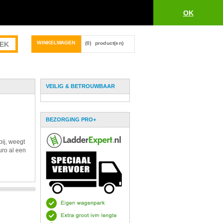
OK
WINKELWAGEN
(0)
product(en)
VEILIG & BETROUWBAAR
BEZORGING PRO+
bij, weegt
uro al een