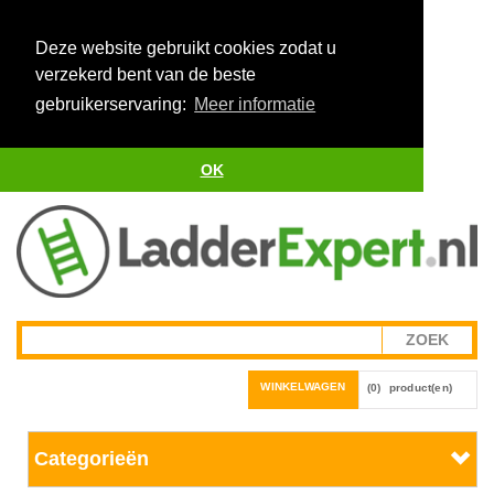
Deze website gebruikt cookies zodat u
verzekerd bent van de beste
gebruikerservaring:
Meer informatie
OK
WINKELWAGEN
(0)
product(en)
Categorieën