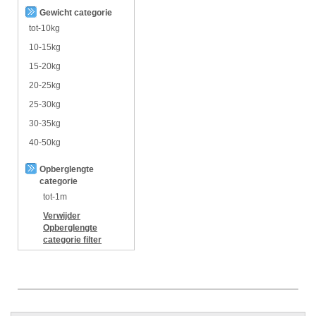
Gewicht categorie
tot-10kg
10-15kg
15-20kg
20-25kg
25-30kg
30-35kg
40-50kg
Opberglengte
categorie
tot-1m
Verwijder
Opberglengte
categorie
filter