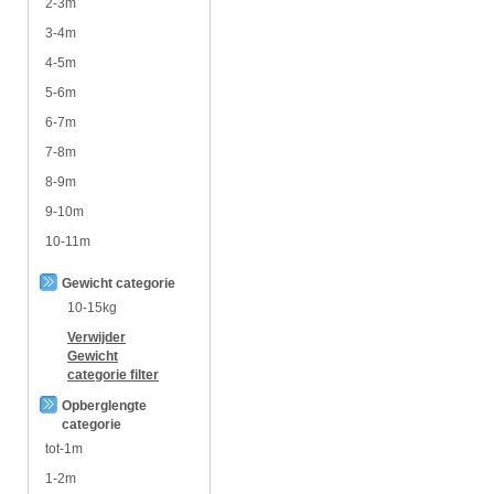
2-3m
3-4m
4-5m
5-6m
6-7m
7-8m
8-9m
9-10m
10-11m
Gewicht categorie
10-15kg
Verwijder
Gewicht
categorie
filter
Opberglengte
categorie
tot-1m
1-2m