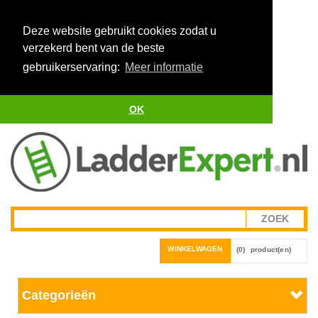
Deze website gebruikt cookies zodat u
verzekerd bent van de beste
gebruikerservaring:
Meer informatie
OK
WINKELWAGEN
(0)
product(en)
Categorieën