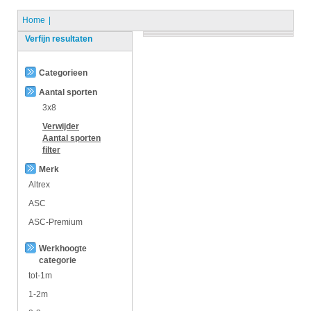
Home
Verfijn resultaten
Categorieen
Aantal sporten
3x8
Verwijder
Aantal sporten
filter
Merk
Altrex
ASC
ASC-Premium
Werkhoogte
categorie
tot-1m
1-2m