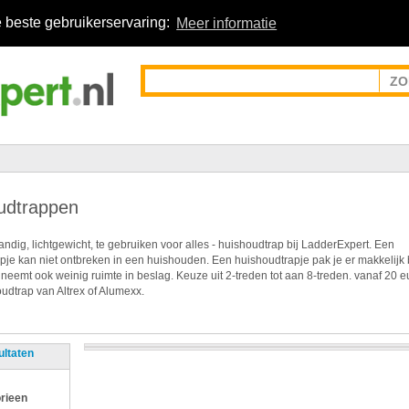
 beste gebruikerservaring:
Meer informatie
udtrappen
ndig, lichtgewicht, te gebruiken voor alles - huishoudtrap bij LadderExpert. Een
pje kan niet ontbreken in een huishouden. Een huishoudtrapje pak je er makkelijk 
 neemt ook weinig ruimte in beslag. Keuze uit 2-treden tot aan 8-treden. vanaf 20 e
udtrap van Altrex of Alumexx.
ultaten
rieen