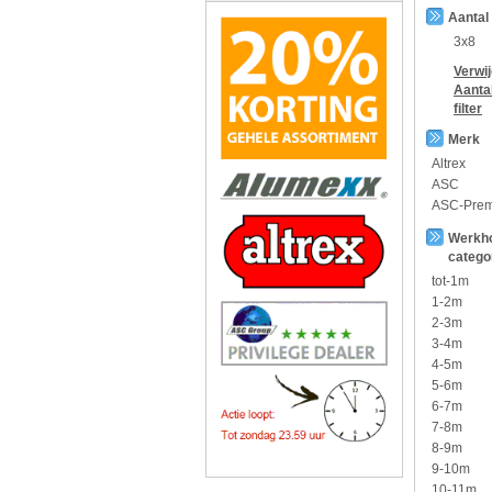
Aantal
3x8
Verwi
Aanta
filter
Merk
Altrex
ASC
ASC-Pre
Werkh
catego
tot-1m
1-2m
2-3m
3-4m
4-5m
5-6m
6-7m
7-8m
8-9m
9-10m
10-11m