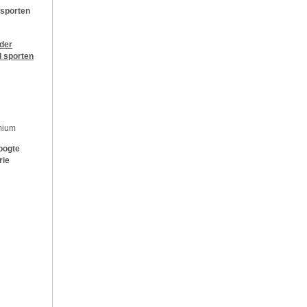
 sporten
jder
l sporten
mium
oogte
rie