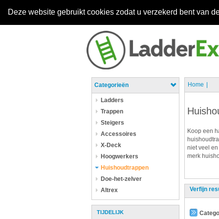
Deze website gebruikt cookies zodat u verzekerd bent van de
Home
Categorieën
Ladders
Huisho
Trappen
Steigers
Koop een ha
Accessoires
huishoudtra
X-Deck
niet veel en
merk huisho
Hoogwerkers
Huishoudtrappen
Doe-het-zelver
Verfijn res
Altrex
TIJDELIJK
Catego