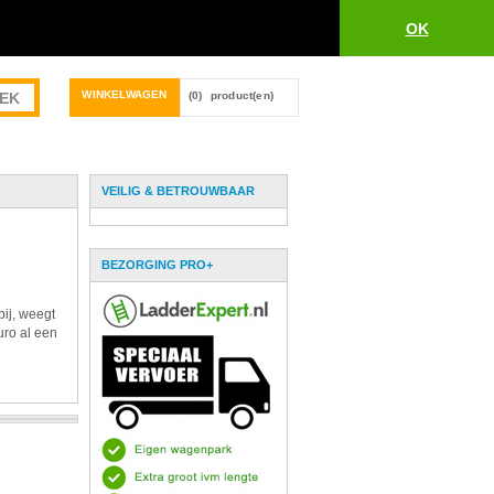
OK
WINKELWAGEN
(0)
product(en)
VEILIG & BETROUWBAAR
BEZORGING PRO+
bij, weegt
uro al een