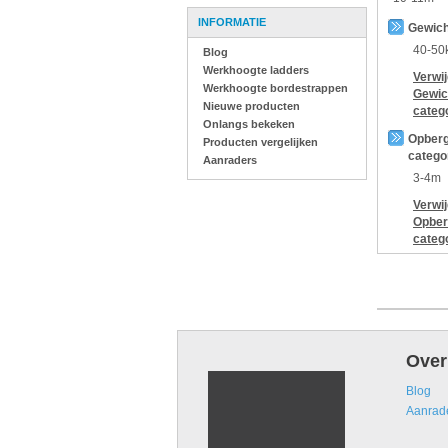
INFORMATIE
Gewich
40-50
Blog
Werkhoogte ladders
Verwi
Werkhoogte bordestrappen
Gewic
Nieuwe producten
categ
Onlangs bekeken
Opberg
Producten vergelijken
catego
Aanraders
3-4m
Verwi
Opber
categ
Over
Blog
Aanrad