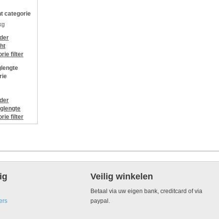
t categorie
kg
jder
ht
orie
filter
lengte
rie
jder
glengte
orie
filter
ig
Veilig winkelen
Betaal via uw eigen bank, creditcard of via
ers
paypal.