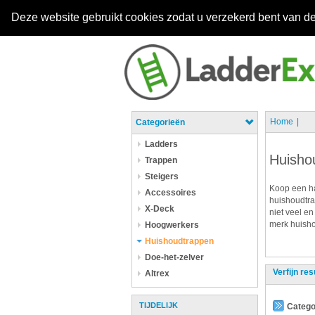
Deze website gebruikt cookies zodat u verzekerd bent van de
Home
Categorieën
Ladders
Huisho
Trappen
Steigers
Koop een ha
Accessoires
huishoudtra
X-Deck
niet veel en
merk huisho
Hoogwerkers
Huishoudtrappen
Doe-het-zelver
Verfijn res
Altrex
TIJDELIJK
Catego