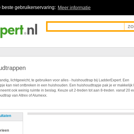
 beste gebruikerservaring:
Meer informatie
udtrappen
ndig, lichtgewicht, te gebruiken voor alles - huishoudtrap bij LadderExpert. Een
pje kan niet ontbreken in een huishouden. Een huishoudtrapje pak je er makkelijk 
 neemt ook weinig ruimte in beslag. Keuze uit 2-treden tot aan 8-treden. vanaf 20 e
udtrap van Altrex of Alumexx.
ultaten
rieen