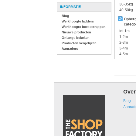
30-35kg
INFORMATIE
40-50kg
Blog
Opberg
Werkhoogte ladders
catego
Werkhoogte bordestrappen
tot-1m
Nieuwe producten
1-2m
Onlangs bekeken
2-3m
Producten vergelijken
3-4m
Aanraders
4-5m
Over
Blog
Aanrad