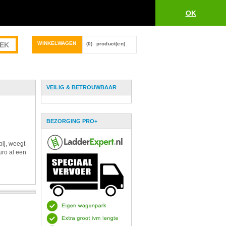
OK
WINKELWAGEN
(0)
product(en)
VEILIG & BETROUWBAAR
BEZORGING PRO+
bij, weegt
uro al een