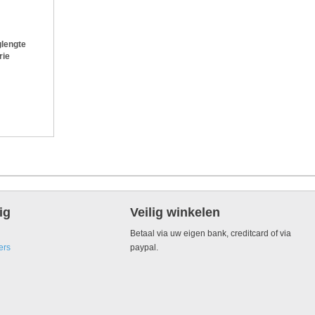
lengte
rie
ig
Veilig winkelen
Betaal via uw eigen bank, creditcard of via
ers
paypal.