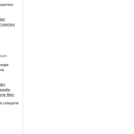
 sporten
jder
l sporten
mium
oogte
rie
jder
oogte
orie
filter
t categorie