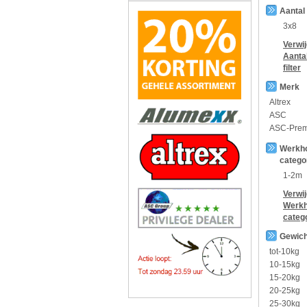
Aantal
3x8
Verwi
Aanta
filter
Merk
Altrex
ASC
ASC-Pre
Werkh
catego
1-2m
Verwi
Werkh
categ
Gewich
tot-10kg
10-15kg
15-20kg
20-25kg
25-30kg