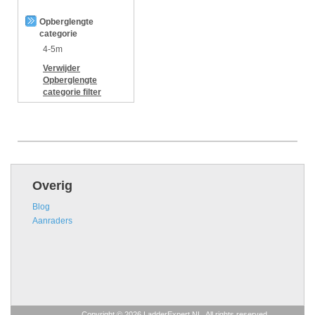
Opberglengte
categorie
4-5m
Verwijder
Opberglengte
categorie
filter
Overig
Blog
Aanraders
Copyright © 2026 LadderExpert.NL. All rights reserved.