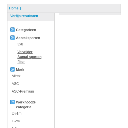
Home
Verfijn resultaten
Categorieen
Aantal sporten
3x8
Verwijder
Aantal sporten
filter
Merk
Altrex
ASC
ASC-Premium
Werkhoogte
categorie
tot-1m
1-2m