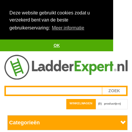
Deze website gebruikt cookies zodat u
verzekerd bent van de beste
gebruikerservaring:
Meer informatie
OK
WINKELWAGEN
(0)
product(en)
Categorieën