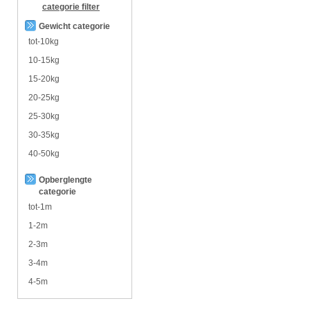
categorie
filter
Gewicht categorie
tot-10kg
10-15kg
15-20kg
20-25kg
25-30kg
30-35kg
40-50kg
Opberglengte
categorie
tot-1m
1-2m
2-3m
3-4m
4-5m