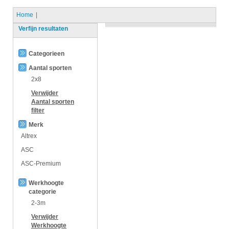
Home
Verfijn resultaten
Categorieen
Aantal sporten
2x8
Verwijder
Aantal sporten
filter
Merk
Altrex
ASC
ASC-Premium
Werkhoogte
categorie
2-3m
Verwijder
Werkhoogte