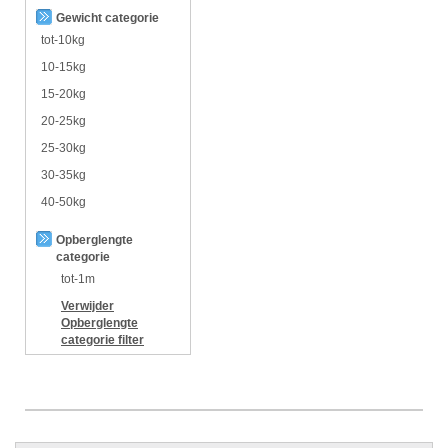
Gewicht categorie
tot-10kg
10-15kg
15-20kg
20-25kg
25-30kg
30-35kg
40-50kg
Opberglengte
categorie
tot-1m
Verwijder
Opberglengte
categorie
filter