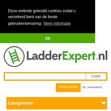
Deze website gebruikt cookies zodat u
verzekerd bent van de beste
gebruikerservaring:
Meer informatie
OK
WINKELWAGEN
(0)
product(en)
Categorieën