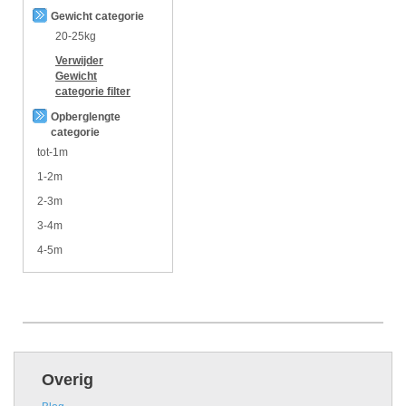
Gewicht categorie
20-25kg
Verwijder
Gewicht
categorie
filter
Opberglengte
categorie
tot-1m
1-2m
2-3m
3-4m
4-5m
Overig