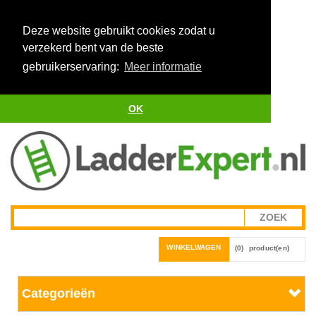
Deze website gebruikt cookies zodat u
verzekerd bent van de beste
gebruikerservaring:
Meer informatie
OK
WINKELWAGEN
(0)
product(en)
Categorieën