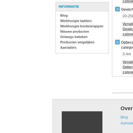
categ
INFORMATIE
Gewich
Blog
20-25
Werkhoogte ladders
Verwi
Werkhoogte bordestrappen
Gewic
Nieuwe producten
categ
Onlangs bekeken
Producten vergelijken
Opberg
catego
Aanraders
3-4m
Verwi
Opber
categ
Over
Blog
Aanrad