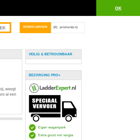
OK
WINKELWAGEN
(0)
product(en)
VEILIG & BETROUWBAAR
BEZORGING PRO+
bij, weegt
uro al een