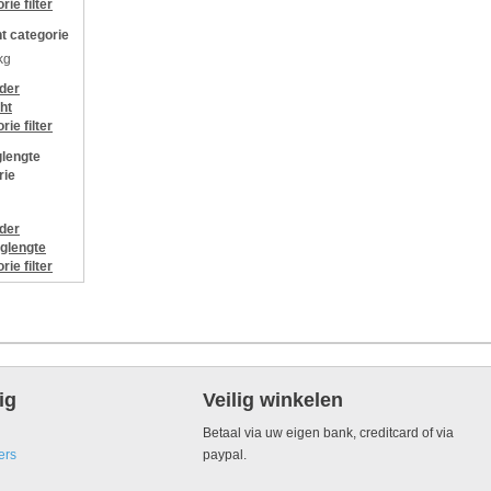
orie
filter
t categorie
kg
jder
ht
orie
filter
lengte
rie
jder
glengte
orie
filter
ig
Veilig winkelen
Betaal via uw eigen bank, creditcard of via
ers
paypal.