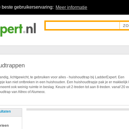
 beste gebruikerservaring:
Meer informatie
udtrappen
ndig, lichtgewicht, te gebruiken voor alles - huishoudtrap bij LadderExpert. Een
pje kan niet ontbreken in een huishouden. Een huishoudtrapje pak je er makkelijk 
 neemt ook weinig ruimte in beslag. Keuze uit 2-treden tot aan 8-treden. vanaf 20 e
udtrap van Altrex of Alumexx.
ultaten
rieen