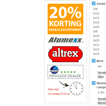
Aantal
2x8
2x10
2x12
2x14
2x16
3x8
3x10
3x10
3x12
3x14
3x16
Merk
asc
Verwi
filter
Werkh
catego
3-4m
Verwi
Werkh