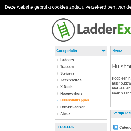
Deze website gebruikt cookies zodat u verzekerd bent van de
Home
Categorieën
Ladders
Huisho
Trappen
Steigers
Koop een ha
Accessoires
huishoudtra
X-Deck
niet veel en
merk huisho
Hoogwerkers
Huishoudtrappen
Doe-het-zelver
Verfijn res
Altrex
TIJDELIJK
Catego