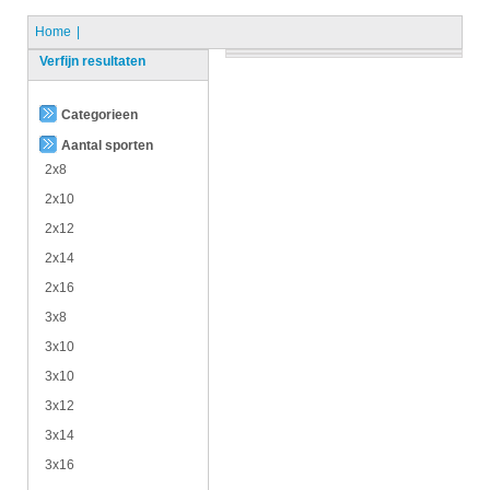
Home
Verfijn resultaten
Categorieen
Aantal sporten
2x8
2x10
2x12
2x14
2x16
3x8
3x10
3x10
3x12
3x14
3x16