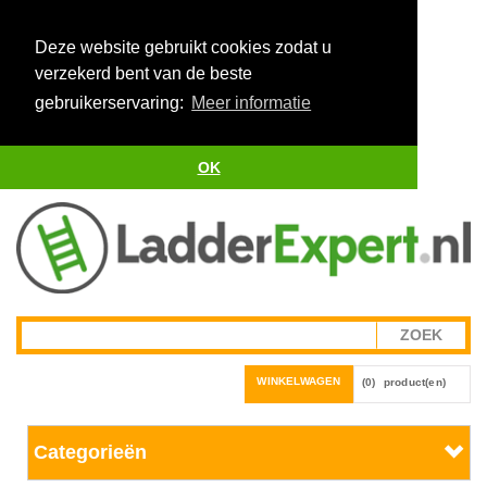
Deze website gebruikt cookies zodat u
verzekerd bent van de beste
gebruikerservaring:
Meer informatie
OK
WINKELWAGEN
(0)
product(en)
Categorieën