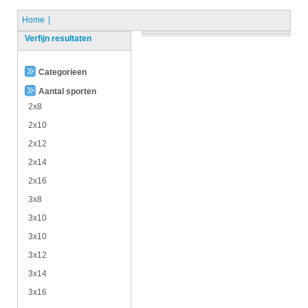
Home
Verfijn resultaten
Categorieen
Aantal sporten
2x8
2x10
2x12
2x14
2x16
3x8
3x10
3x10
3x12
3x14
3x16