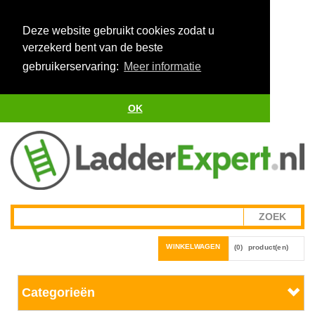
Deze website gebruikt cookies zodat u
verzekerd bent van de beste
gebruikerservaring:
Meer informatie
OK
WINKELWAGEN
(0)
product(en)
Categorieën