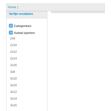
Home
Verfijn resultaten
Categorieen
Aantal sporten
2x8
2x10
2x12
2x14
2x16
3x8
3x10
3x10
3x12
3x14
3x16