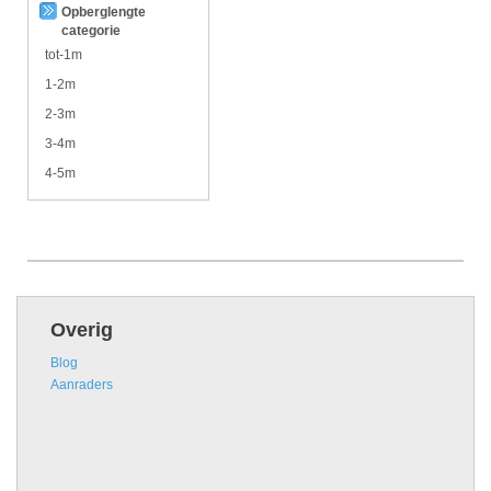
Opberglengte
categorie
tot-1m
1-2m
2-3m
3-4m
4-5m
Overig
Blog
Aanraders