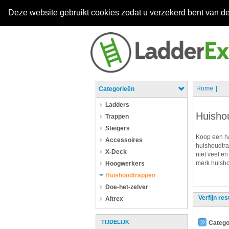
Deze website gebruikt cookies zodat u verzekerd bent van de
Home
Categorieën
Ladders
Huisho
Trappen
Steigers
Koop een ha
Accessoires
huishoudtra
X-Deck
niet veel en
merk huisho
Hoogwerkers
Huishoudtrappen
Doe-het-zelver
Verfijn res
Altrex
TIJDELIJK
Catego