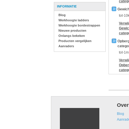
categ
INFORMATIE
Gewich
Blog
tot-10
Werkhoogte ladders
Verwi
Werkhoogte bordestrappen
Gewic
Nieuwe producten
categ
Onlangs bekeken
Producten vergelijken
Opberg
catego
Aanraders
tot-1m
Verwi
Opber
categ
Over
Blog
Aanrad