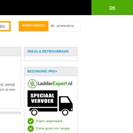
OK
WINKELWAGEN
(0)
product(en)
VEILIG & BETROUWBAAR
BEZORGING PRO+
bij, weegt
uro al een