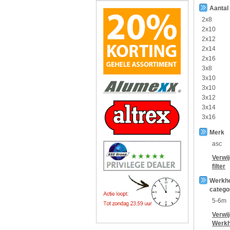
Aantal
2x8
2x10
2x12
2x14
2x16
3x8
3x10
3x10
3x12
3x14
3x16
Merk
asc
Verwi
filter
Werkh
catego
5-6m
Verwi
Werkh