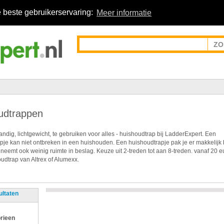
 beste gebruikerservaring:
Meer informatie
udtrappen
ndig, lichtgewicht, te gebruiken voor alles - huishoudtrap bij LadderExpert. Een
pje kan niet ontbreken in een huishouden. Een huishoudtrapje pak je er makkelijk 
 neemt ook weinig ruimte in beslag. Keuze uit 2-treden tot aan 8-treden. vanaf 20 e
udtrap van Altrex of Alumexx.
ultaten
rieen