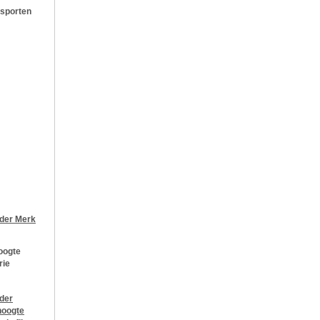
 sporten
jder
Merk
oogte
rie
jder
oogte