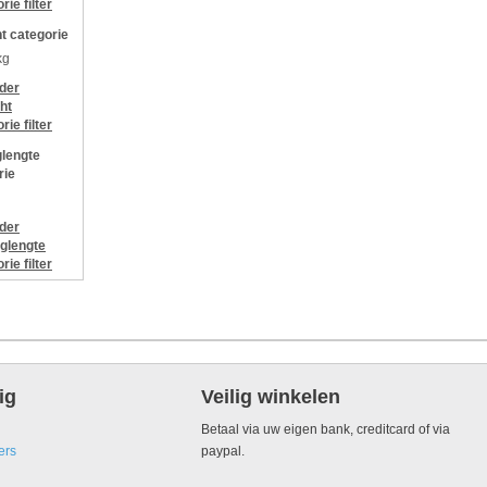
orie
filter
t categorie
kg
jder
ht
orie
filter
lengte
rie
jder
glengte
orie
filter
ig
Veilig winkelen
Betaal via uw eigen bank, creditcard of via
ers
paypal.