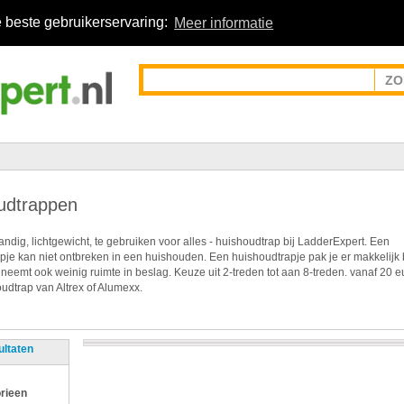
 beste gebruikerservaring:
Meer informatie
udtrappen
ndig, lichtgewicht, te gebruiken voor alles - huishoudtrap bij LadderExpert. Een
pje kan niet ontbreken in een huishouden. Een huishoudtrapje pak je er makkelijk 
 neemt ook weinig ruimte in beslag. Keuze uit 2-treden tot aan 8-treden. vanaf 20 e
udtrap van Altrex of Alumexx.
ultaten
rieen