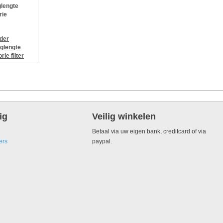
lengte
rie
jder
glengte
orie
filter
ig
Veilig winkelen
Betaal via uw eigen bank, creditcard of via
ers
paypal.