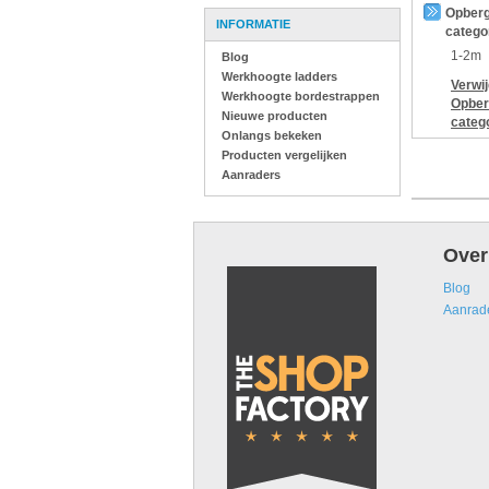
Opberg
INFORMATIE
catego
1-2m
Blog
Werkhoogte ladders
Verwi
Werkhoogte bordestrappen
Opber
Nieuwe producten
categ
Onlangs bekeken
Producten vergelijken
Aanraders
Over
Blog
Aanrad