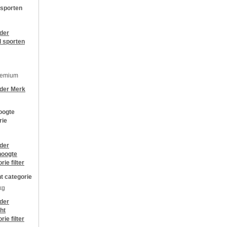
 sporten
jder
l sporten
remium
jder
Merk
oogte
rie
jder
oogte
orie
filter
t categorie
kg
jder
ht
orie
filter