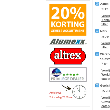
Aantal
2x12
Verwi
Aanta
filter
Merk
asc-p
Verwi
filter
Werkh
catego
7-8m
Verwi
Werkh
categ
Gewich
15-20
Verwi
Gewic
categ