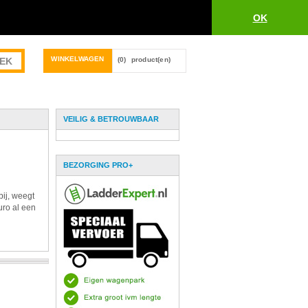
OK
WINKELWAGEN
(0)
product(en)
VEILIG & BETROUWBAAR
BEZORGING PRO+
bij, weegt
uro al een