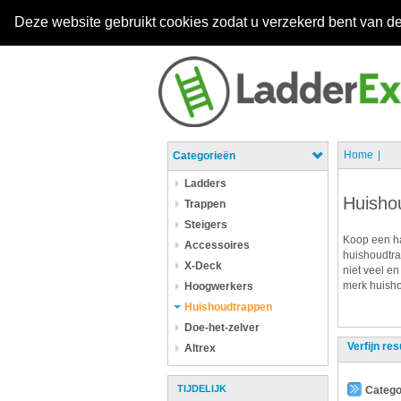
Deze website gebruikt cookies zodat u verzekerd bent van de
Home
Categorieën
Ladders
Huisho
Trappen
Steigers
Koop een ha
Accessoires
huishoudtra
X-Deck
niet veel en
merk huisho
Hoogwerkers
Huishoudtrappen
Doe-het-zelver
Verfijn res
Altrex
TIJDELIJK
Catego