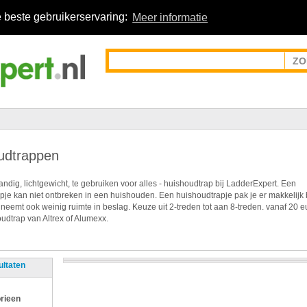
 beste gebruikerservaring:
Meer informatie
udtrappen
ndig, lichtgewicht, te gebruiken voor alles - huishoudtrap bij LadderExpert. Een
pje kan niet ontbreken in een huishouden. Een huishoudtrapje pak je er makkelijk 
 neemt ook weinig ruimte in beslag. Keuze uit 2-treden tot aan 8-treden. vanaf 20 e
udtrap van Altrex of Alumexx.
ultaten
rieen