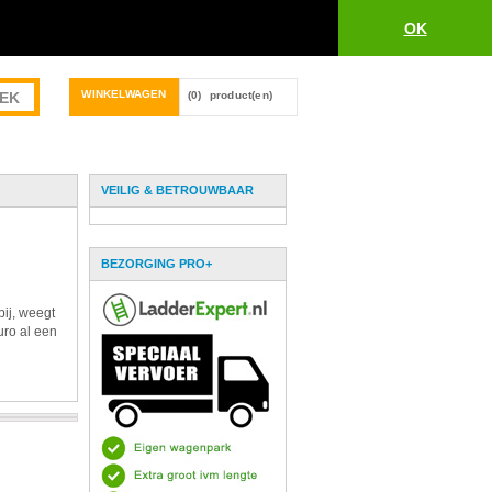
OK
WINKELWAGEN
(0)
product(en)
VEILIG & BETROUWBAAR
BEZORGING PRO+
bij, weegt
uro al een