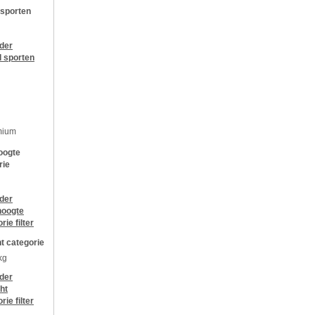
 sporten
jder
l sporten
mium
oogte
rie
jder
oogte
orie
filter
t categorie
kg
jder
ht
orie
filter