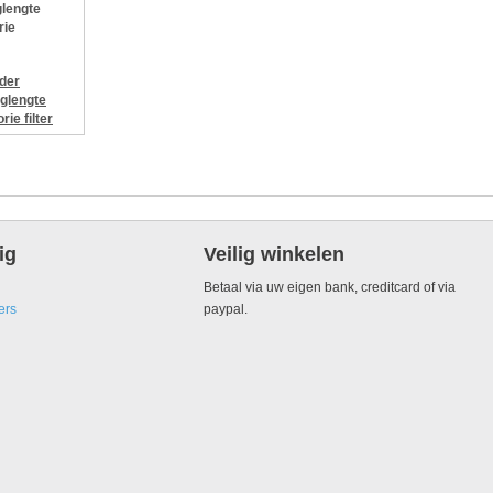
lengte
rie
jder
glengte
orie
filter
ig
Veilig winkelen
Betaal via uw eigen bank, creditcard of via
ers
paypal.