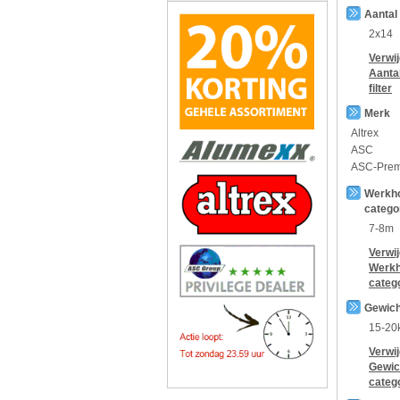
Aantal
2x14
Verwi
Aanta
filter
Merk
Altrex
ASC
ASC-Pre
Werkh
catego
7-8m
Verwi
Werkh
categ
Gewich
15-20
Verwi
Gewic
categ