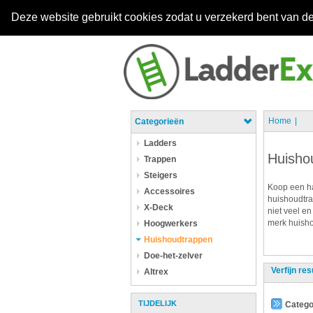
Deze website gebruikt cookies zodat u verzekerd bent van de
Home
Categorieën
Ladders
Huisho
Trappen
Steigers
Koop een ha
Accessoires
huishoudtra
X-Deck
niet veel en
merk huisho
Hoogwerkers
Huishoudtrappen
Doe-het-zelver
Verfijn res
Altrex
TIJDELIJK
Catego