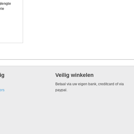
lengte
rie
ig
Veilig winkelen
Betaal via uw eigen bank, creditcard of via
ers
paypal.