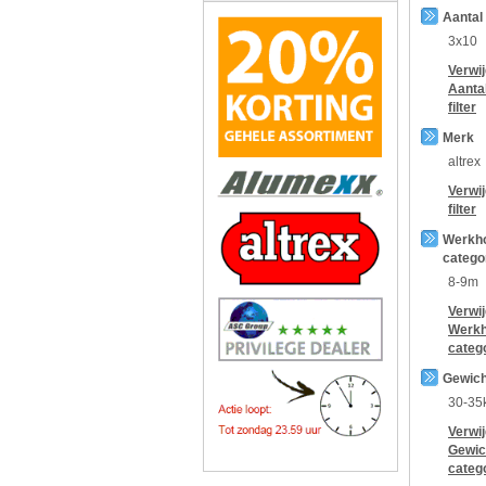
Aantal
3x10
Verwi
Aanta
filter
Merk
altrex
Verwi
filter
Werkh
catego
8-9m
Verwi
Werkh
categ
Gewich
30-35
Verwi
Gewic
categ