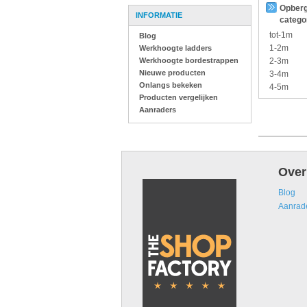
Opberg
INFORMATIE
catego
tot-1m
Blog
1-2m
Werkhoogte ladders
Werkhoogte bordestrappen
2-3m
Nieuwe producten
3-4m
Onlangs bekeken
4-5m
Producten vergelijken
Aanraders
Over
Blog
Aanrad