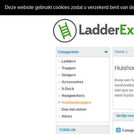
Deze website gebruikt cookies zodat u verzekerd bent van de
Home
Categorieën
Ladders
Huisho
Trappen
Steigers
Koop een ha
Accessoires
huishoudtra
X-Deck
niet veel en
merk huisho
Hoogwerkers
Huishoudtrappen
Doe-het-zelver
Verfijn res
Altrex
TIJDELIJK
Catego