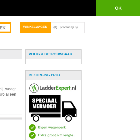
OK
WINKELWAGEN
(0)
product(en)
VEILIG & BETROUWBAAR
BEZORGING PRO+
bij, weegt
uro al een