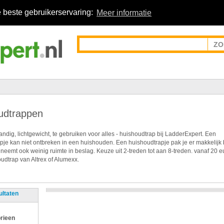
 beste gebruikerservaring:
Meer informatie
udtrappen
ndig, lichtgewicht, te gebruiken voor alles - huishoudtrap bij LadderExpert. Een
pje kan niet ontbreken in een huishouden. Een huishoudtrapje pak je er makkelijk 
 neemt ook weinig ruimte in beslag. Keuze uit 2-treden tot aan 8-treden. vanaf 20 e
udtrap van Altrex of Alumexx.
ultaten
rieen