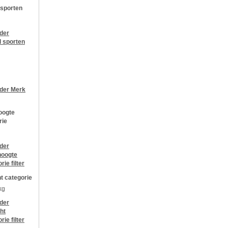
 sporten
jder
l sporten
jder
Merk
oogte
rie
jder
oogte
orie
filter
t categorie
kg
jder
ht
orie
filter