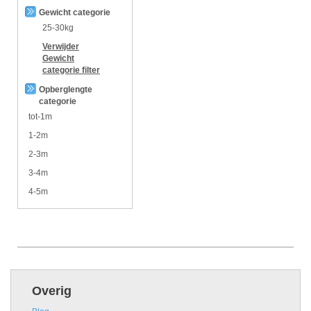
Gewicht categorie
25-30kg
Verwijder
Gewicht
categorie
filter
Opberglengte
categorie
tot-1m
1-2m
2-3m
3-4m
4-5m
Overig