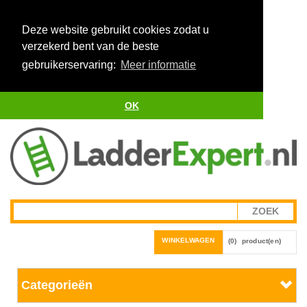
Deze website gebruikt cookies zodat u
verzekerd bent van de beste
gebruikerservaring:
Meer informatie
OK
WINKELWAGEN
(0)
product(en)
Categorieën