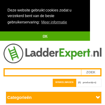
Deze website gebruikt cookies zodat u
verzekerd bent van de beste
gebruikerservaring:
Meer informatie
OK
WINKELWAGEN
(0)
product(en)
Categorieën