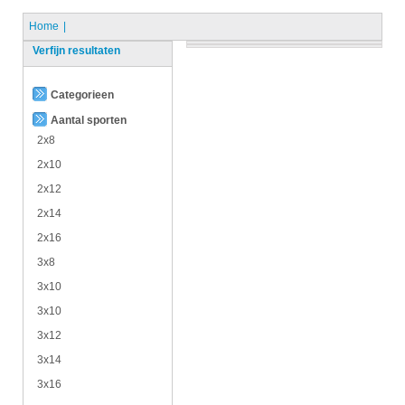
Home
Verfijn resultaten
Categorieen
Aantal sporten
2x8
2x10
2x12
2x14
2x16
3x8
3x10
3x10
3x12
3x14
3x16