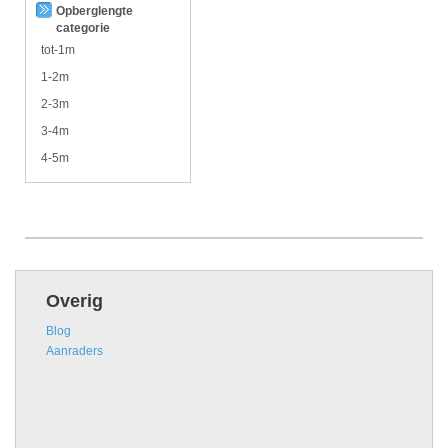
Opberglengte
categorie
tot-1m
1-2m
2-3m
3-4m
4-5m
Overig
Blog
Aanraders