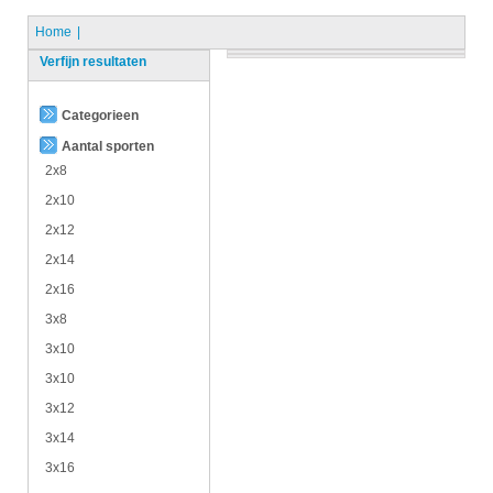
Home
Verfijn resultaten
Categorieen
Aantal sporten
2x8
2x10
2x12
2x14
2x16
3x8
3x10
3x10
3x12
3x14
3x16