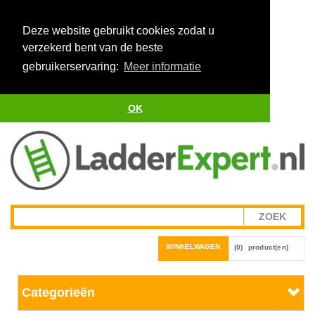
Deze website gebruikt cookies zodat u
verzekerd bent van de beste
gebruikerservaring:
Meer informatie
OK
WINKELWAGEN
(0)
product(en)
Categorieën