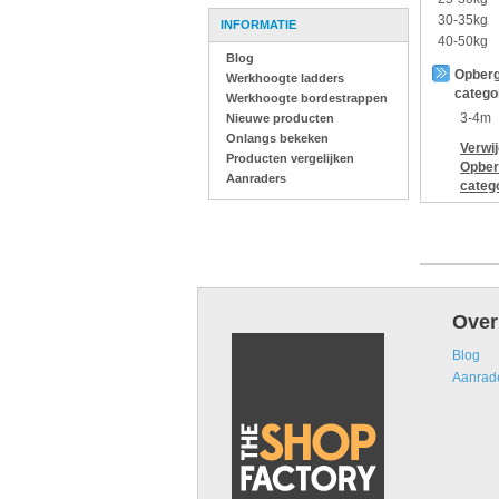
30-35kg
INFORMATIE
40-50kg
Blog
Opberg
Werkhoogte ladders
catego
Werkhoogte bordestrappen
3-4m
Nieuwe producten
Onlangs bekeken
Verwi
Producten vergelijken
Opber
Aanraders
categ
Over
Blog
Aanrad