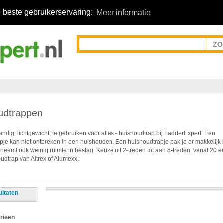
 beste gebruikerservaring:
Meer informatie
udtrappen
ndig, lichtgewicht, te gebruiken voor alles - huishoudtrap bij LadderExpert. Een
pje kan niet ontbreken in een huishouden. Een huishoudtrapje pak je er makkelijk 
 neemt ook weinig ruimte in beslag. Keuze uit 2-treden tot aan 8-treden. vanaf 20 e
udtrap van Altrex of Alumexx.
ultaten
rieen