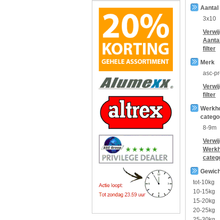
Aantal
3x10
Verwi
Aanta
filter
Merk
asc-p
Verwi
filter
Werkh
catego
8-9m
Verwi
Werkh
categ
Gewich
tot-10kg
10-15kg
15-20kg
20-25kg
25-30kg