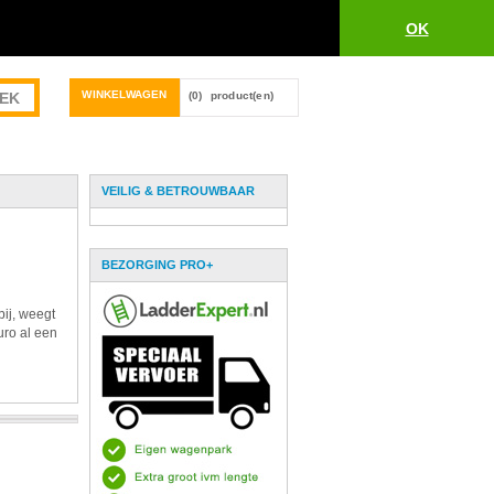
OK
WINKELWAGEN
(0)
product(en)
VEILIG & BETROUWBAAR
BEZORGING PRO+
bij, weegt
uro al een