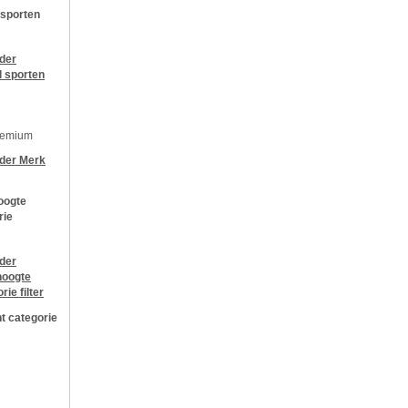
 sporten
jder
l sporten
remium
jder
Merk
oogte
rie
jder
oogte
orie
filter
t categorie