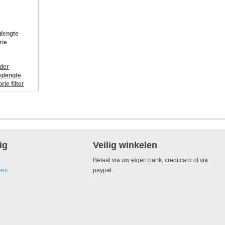
lengte
rie
jder
glengte
orie
filter
ig
Veilig winkelen
Betaal via uw eigen bank, creditcard of via
ers
paypal.