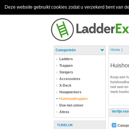
Deze website gebruikt cookies zodat u verzekerd bent van de
Home
Categorieën
Ladders
Huisho
Trappen
Steigers
Koop een ha
Accessoires
huishoudtra
X-Deck
niet veel en
merk huisho
Hoogwerkers
Huishoudtrappen
Doe-het-zelver
Verfijn res
Altrex
TIJDELIJK
Catego