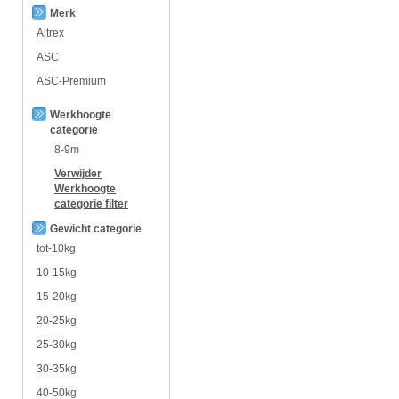
Merk
Altrex
ASC
ASC-Premium
Werkhoogte
categorie
8-9m
Verwijder
Werkhoogte
categorie
filter
Gewicht categorie
tot-10kg
10-15kg
15-20kg
20-25kg
25-30kg
30-35kg
40-50kg