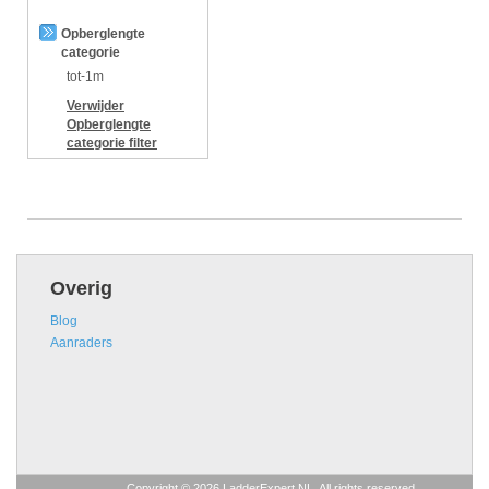
Opberglengte
categorie
tot-1m
Verwijder
Opberglengte
categorie
filter
Overig
Blog
Aanraders
Copyright © 2026 LadderExpert.NL. All rights reserved.