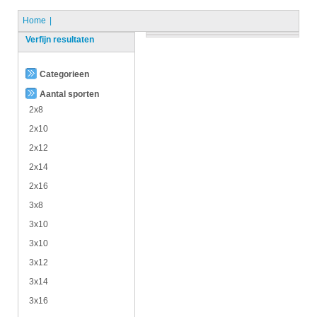
Home
Verfijn resultaten
Categorieen
Aantal sporten
2x8
2x10
2x12
2x14
2x16
3x8
3x10
3x10
3x12
3x14
3x16