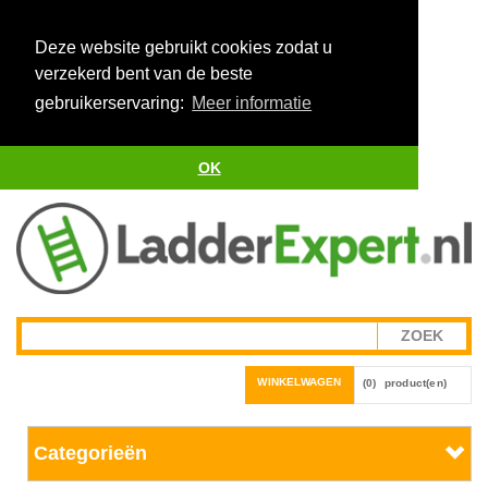
Deze website gebruikt cookies zodat u
verzekerd bent van de beste
gebruikerservaring:
Meer informatie
OK
WINKELWAGEN
(0)
product(en)
Categorieën