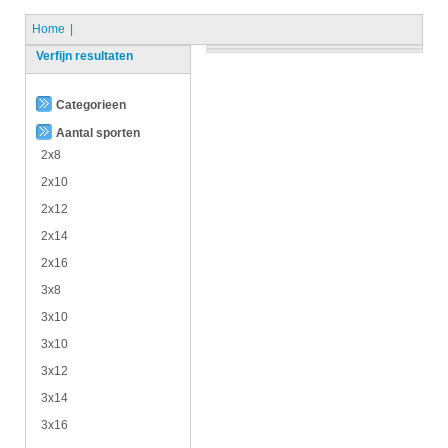
Home
Verfijn resultaten
Categorieen
Aantal sporten
2x8
2x10
2x12
2x14
2x16
3x8
3x10
3x10
3x12
3x14
3x16