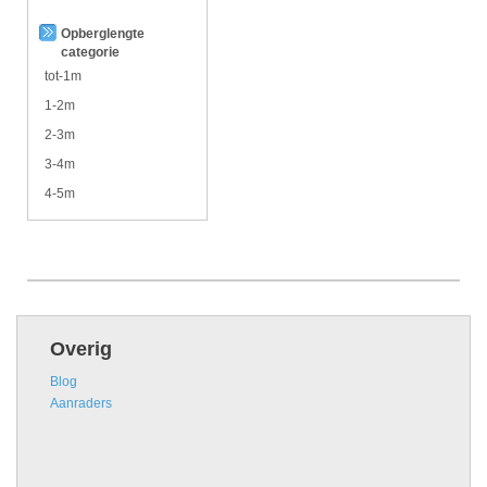
Opberglengte
categorie
tot-1m
1-2m
2-3m
3-4m
4-5m
Overig
Blog
Aanraders