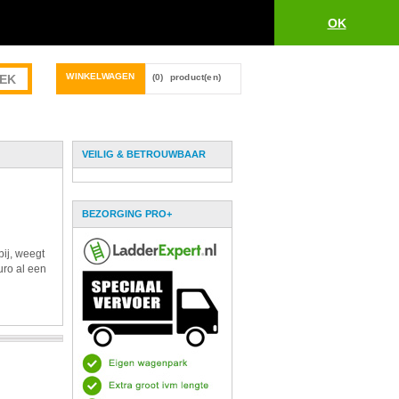
OK
WINKELWAGEN
(0)
product(en)
VEILIG & BETROUWBAAR
BEZORGING PRO+
bij, weegt
uro al een