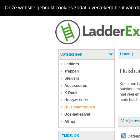
Deze website gebruikt cookies zodat u verzekerd bent van de
Home
Categorieën
Ladders
Huisho
Trappen
Steigers
Koop een ha
Accessoires
huishoudtra
X-Deck
niet veel en
merk huisho
Hoogwerkers
Huishoudtrappen
Doe-het-zelver
Verfijn res
Altrex
TIJDELIJK
Catego