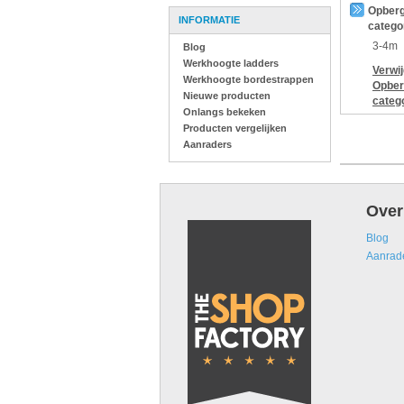
Opberg
INFORMATIE
catego
3-4m
Blog
Werkhoogte ladders
Verwi
Werkhoogte bordestrappen
Opber
Nieuwe producten
categ
Onlangs bekeken
Producten vergelijken
Aanraders
Over
Blog
Aanrad