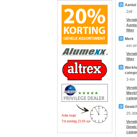
Aantal
2x8
Verwi
Aanta
filter
Merk
asc-p
Verwi
filter
Werkh
catego
3-4m
Verwi
Werkh
categ
Gewich
25-30
Verwi
Gewic
categ