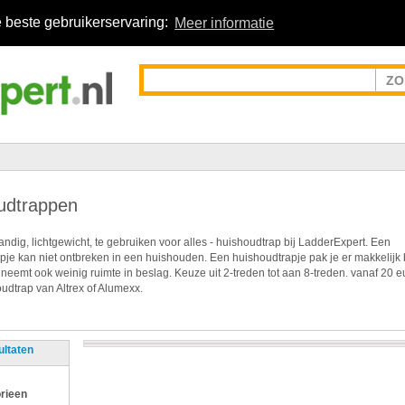
 beste gebruikerservaring:
Meer informatie
udtrappen
ndig, lichtgewicht, te gebruiken voor alles - huishoudtrap bij LadderExpert. Een
pje kan niet ontbreken in een huishouden. Een huishoudtrapje pak je er makkelijk 
 neemt ook weinig ruimte in beslag. Keuze uit 2-treden tot aan 8-treden. vanaf 20 e
udtrap van Altrex of Alumexx.
ultaten
rieen