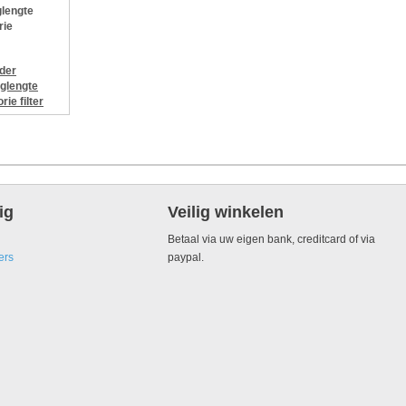
lengte
rie
jder
glengte
orie
filter
ig
Veilig winkelen
Betaal via uw eigen bank, creditcard of via
ers
paypal.