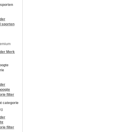
 sporten
jder
l sporten
remium
jder
Merk
oogte
rie
jder
oogte
orie
filter
t categorie
kg
jder
ht
orie
filter