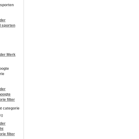
 sporten
jder
l sporten
jder
Merk
oogte
rie
jder
oogte
orie
filter
t categorie
kg
jder
ht
orie
filter