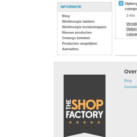
Opberg
INFORMATIE
catego
3-4m
Blog
Werkhoogte ladders
Verwi
Werkhoogte bordestrappen
Opber
Nieuwe producten
categ
Onlangs bekeken
Producten vergelijken
Aanraders
Over
Blog
Aanrad