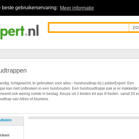
 beste gebruikerservaring:
Meer informatie
udtrappen
ndig, lichtgewicht, te gebruiken voor alles - huishoudtrap bij LadderExpert. Een
pje kan niet ontbreken in een huishouden. Een huishoudtrapje pak je er makkelijk 
 neemt ook weinig ruimte in beslag. Keuze uit 2-treden tot aan 8-treden. vanaf 20 e
udtrap van Altrex of Alumexx.
ultaten
rieen