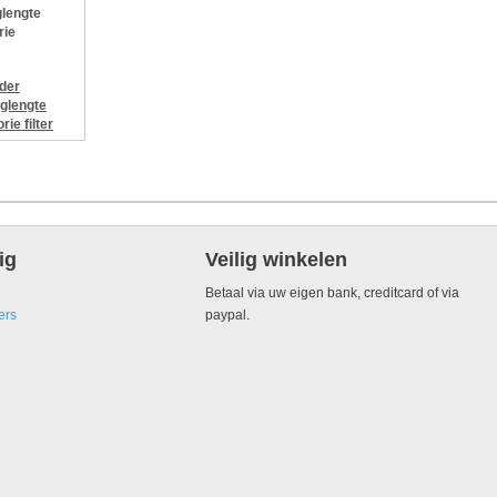
lengte
rie
jder
glengte
orie
filter
ig
Veilig winkelen
Betaal via uw eigen bank, creditcard of via
ers
paypal.