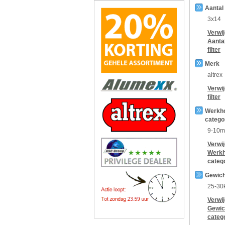
Aantal
3x14
Verwi
Aanta
filter
Merk
altrex
Verwi
filter
Werkh
catego
9-10m
Verwi
Werkh
categ
Gewich
25-30
Verwi
Gewic
categ