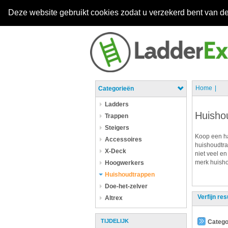
Deze website gebruikt cookies zodat u verzekerd bent van de
Home
Categorieën
Ladders
Huisho
Trappen
Steigers
Koop een ha
Accessoires
huishoudtra
X-Deck
niet veel en
merk huisho
Hoogwerkers
Huishoudtrappen
Doe-het-zelver
Verfijn res
Altrex
TIJDELIJK
Catego