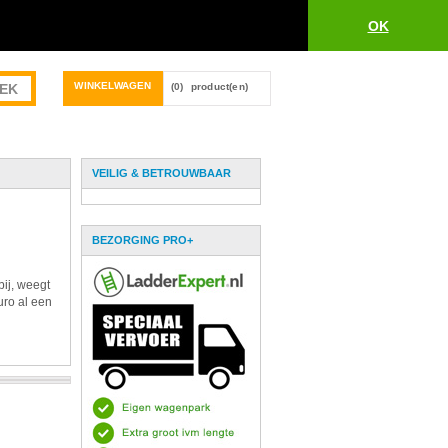
OK
WINKELWAGEN
(0)
product(en)
VEILIG & BETROUWBAAR
BEZORGING PRO+
bij, weegt
uro al een