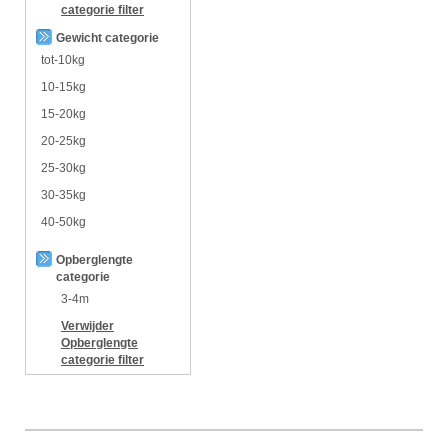
categorie
filter
Gewicht categorie
tot-10kg
10-15kg
15-20kg
20-25kg
25-30kg
30-35kg
40-50kg
Opberglengte
categorie
3-4m
Verwijder
Opberglengte
categorie
filter