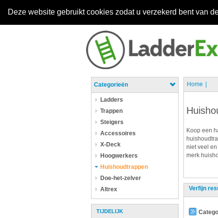
Deze website gebruikt cookies zodat u verzekerd bent van de
Home
Categorieën
Ladders
Huisho
Trappen
Steigers
Koop een ha
Accessoires
huishoudtra
X-Deck
niet veel en
merk huisho
Hoogwerkers
Huishoudtrappen
Doe-het-zelver
Verfijn res
Altrex
TIJDELIJK
Catego