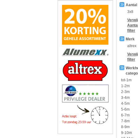
Aantal
3x8
Verwi
Aanta
filter
Merk
altrex
Verwi
filter
Werkh
catego
tot-1m
1-2m
2-3m
3-4m
4-5m
5-6m
6-7m
7-8m
8-9m
9-10m