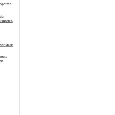
 sporten
jder
l sporten
jder
Merk
oogte
rie