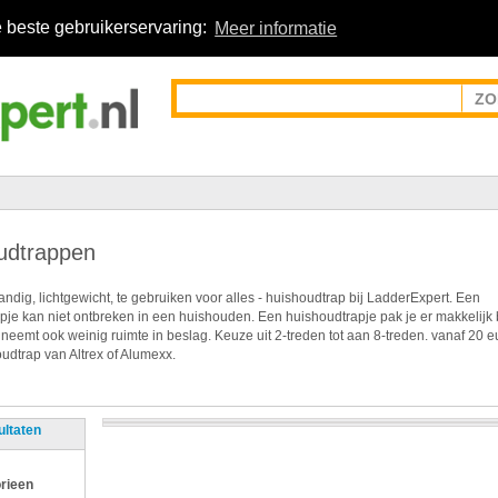
 beste gebruikerservaring:
Meer informatie
udtrappen
ndig, lichtgewicht, te gebruiken voor alles - huishoudtrap bij LadderExpert. Een
pje kan niet ontbreken in een huishouden. Een huishoudtrapje pak je er makkelijk 
 neemt ook weinig ruimte in beslag. Keuze uit 2-treden tot aan 8-treden. vanaf 20 e
udtrap van Altrex of Alumexx.
ultaten
rieen