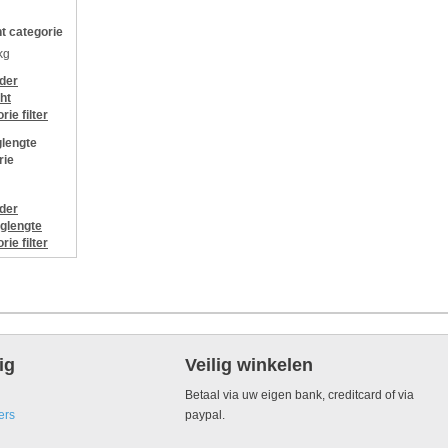
t categorie
kg
jder
ht
orie
filter
lengte
rie
jder
glengte
orie
filter
ig
Veilig winkelen
Betaal via uw eigen bank, creditcard of via
ers
paypal.