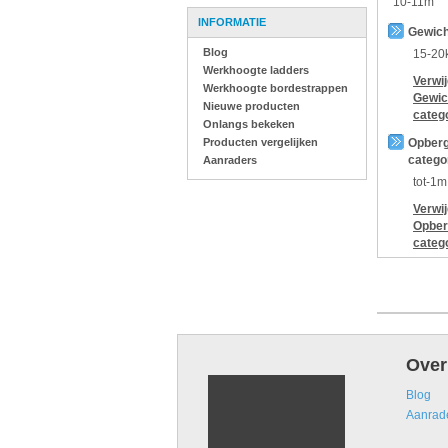
10-11m
INFORMATIE
Gewich
Blog
15-20
Werkhoogte ladders
Verwi
Werkhoogte bordestrappen
Gewic
Nieuwe producten
categ
Onlangs bekeken
Producten vergelijken
Opberg
catego
Aanraders
tot-1m
Verwi
Opber
categ
Over
Blog
Aanrad