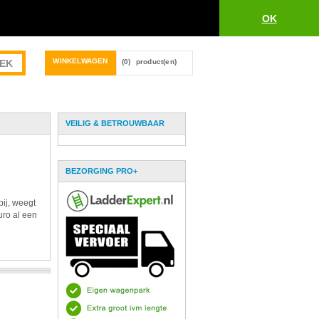
OK
WINKELWAGEN
(0)
product(en)
VEILIG & BETROUWBAAR
BEZORGING PRO+
bij, weegt
uro al een