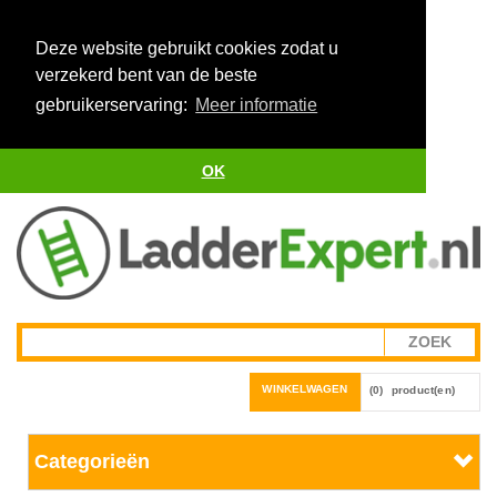
Deze website gebruikt cookies zodat u
verzekerd bent van de beste
gebruikerservaring:
Meer informatie
OK
WINKELWAGEN
(0)
product(en)
Categorieën