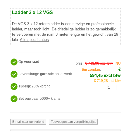
Ladder 3 x 12 VGS
De VGS 3 x 12 reformladder is een stevige en professionele
ladder, maar toch licht. De driedelige ladder is zo gemakkelijk
te vervoeren met de ruim 3 meter lengte en het gewicht van 19
kilo.
Alle specificaties
Op
voorraad
prijs:
€ 743,06 excl btw
NU
€
t/m zondag
:
Levenslange
garantie
op laswerk
594,45 excl btw
€ 719,28 incl btw
Tijdelijk 20% korting
Betrouwbaar 5000+ klanten