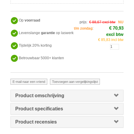
Op
voorraad
prijs:
€ 88,67 excl btw
NU
€ 70,93
t/m zondag
:
Levenslange
garantie
op laswerk
excl btw
€ 85,83 incl btw
Tijdelijk 20% korting
Betrouwbaar 5000+ klanten
Product omschrijving
Product specificaties
Product recensies