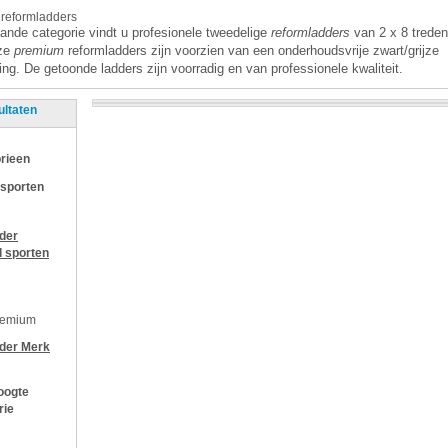
 reformladders
ande categorie vindt u profesionele tweedelige
reformladders
van 2 x 8 treden
nze
premium
reformladders zijn voorzien van een onderhoudsvrije zwart/grijze
ng. De getoonde ladders zijn voorradig en van professionele kwaliteit.
ultaten
rieen
 sporten
jder
l sporten
remium
jder
Merk
oogte
rie