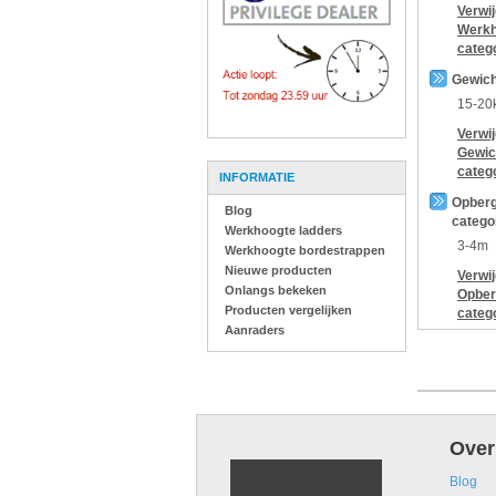
Verwi
Werkh
categ
Gewich
15-20
Verwi
Gewic
categ
INFORMATIE
Opberg
Blog
catego
Werkhoogte ladders
3-4m
Werkhoogte bordestrappen
Nieuwe producten
Verwi
Onlangs bekeken
Opber
Producten vergelijken
categ
Aanraders
Over
Blog