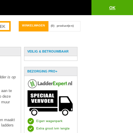
OK
WINKELWAGEN
(0)
product(en)
VEILIG & BETROUWBAAR
BEZORGING PRO+
dder is op
 aan te
Op deze
e muur
den maakt
 ladders