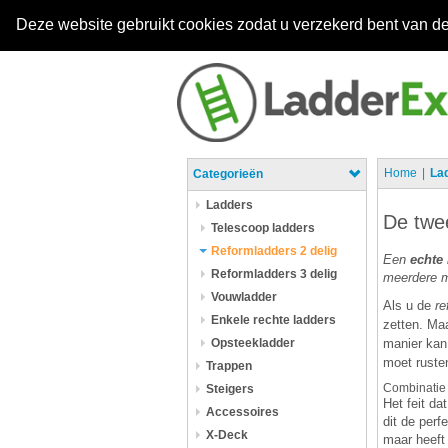
Deze website gebruikt cookies zodat u verzekerd bent van de
Home
La
Categorieën
Ladders
De twee
Telescoop ladders
Reformladders 2 delig
Een
echte 
Reformladders 3 delig
meerdere ma
Vouwladder
Als u de
re
Enkele rechte ladders
zetten. Ma
Opsteekladder
manier kan
moet rusten
Trappen
Combinatie
Steigers
Het feit d
Accessoires
dit de perf
X-Deck
maar heeft 