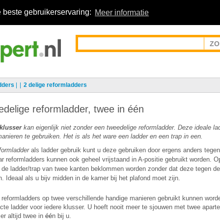
 beste gebruikerservaring:
Meer informatie
dders
|
2 delige reformladders
delige reformladder, twee in één
klusser
kan eigenlijk niet zonder een tweedelige reformladder. Deze ideale la
nieren te gebruiken. Het is als het ware een ladder en een trap in een.
formladder
als ladder gebruik kunt u deze gebruiken door ergens anders tegen
ar reformladders kunnen ook
geheel vrijstaand in A-positie gebruikt worden. 
 de ladder/trap van twee kanten beklommen worden zonder dat deze tegen d
. Ideaal als u bijv midden in de kamer bij het plafond moet zijn.
at reformladders op twee verschillende handige manieren gebruikt kunnen wor
ecte ladder voor iedere klusser. U hoeft nooit meer te sjouwen met twee aparte
er altijd twee in
é
é
n bij u.