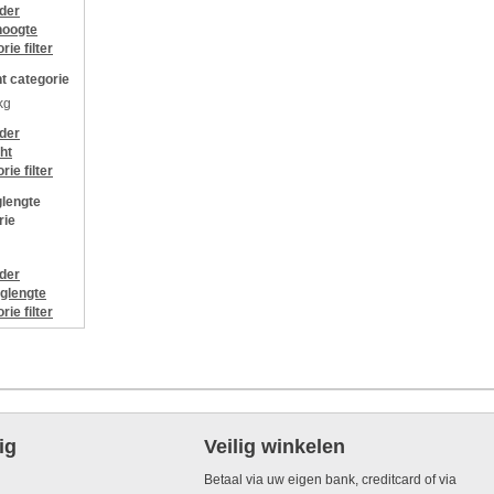
jder
oogte
orie
filter
t categorie
kg
jder
ht
orie
filter
lengte
rie
jder
glengte
orie
filter
ig
Veilig winkelen
Betaal via uw eigen bank, creditcard of via