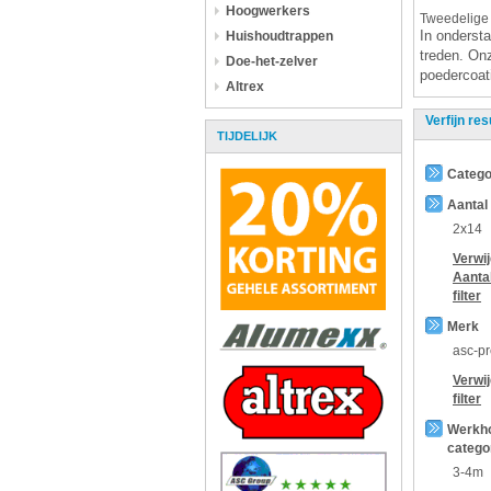
Hoogwerkers
Tweedelige
In ondersta
Huishoudtrappen
treden. O
Doe-het-zelver
poedercoati
Altrex
Verfijn res
TIJDELIJK
Catego
Aantal
2x14
Verwi
Aanta
filter
Merk
asc-p
Verwi
filter
Werkh
catego
3-4m