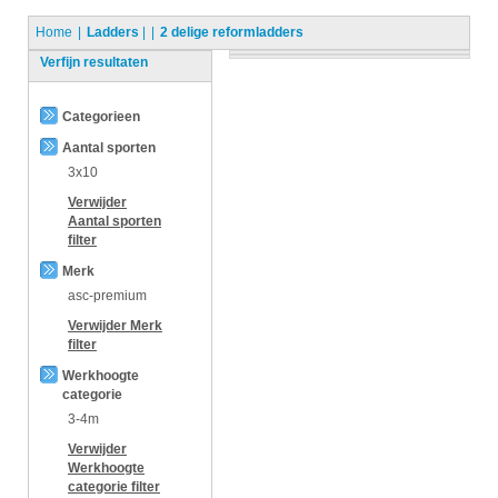
Home
Ladders
|
2 delige reformladders
Verfijn resultaten
Categorieen
Aantal sporten
3x10
Verwijder
Aantal sporten
filter
Merk
asc-premium
Verwijder
Merk
filter
Werkhoogte
categorie
3-4m
Verwijder
Werkhoogte
categorie
filter