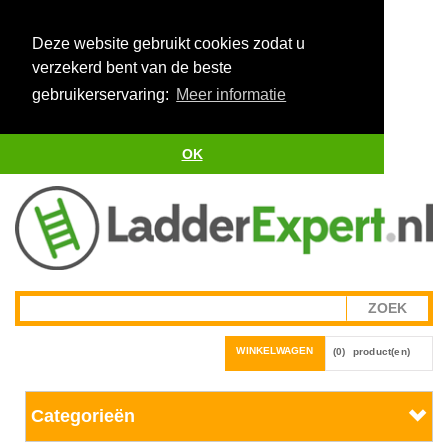
Deze website gebruikt cookies zodat u
verzekerd bent van de beste
gebruikerservaring:
Meer informatie
OK
WINKELWAGEN
(0)
product(en)
Categorieën