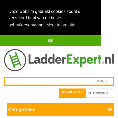
Deze website gebruikt cookies zodat u
verzekerd bent van de beste
gebruikerservaring:
Meer informatie
OK
WINKELWAGEN
(0)
product(en)
Categorieën