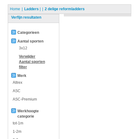
Home
Ladders
|
2 delige reformladders
Verfijn resultaten
Categorieen
Aantal sporten
3x12
Verwijder
Aantal sporten
filter
Merk
Altrex
ASC
ASC-Premium
Werkhoogte
categorie
tot-1m
1-2m