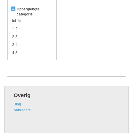
Opberglengte
categorie
tot-1m
1-2m
2-3m
3-4m
4-5m
Overig
Blog
Aanraders