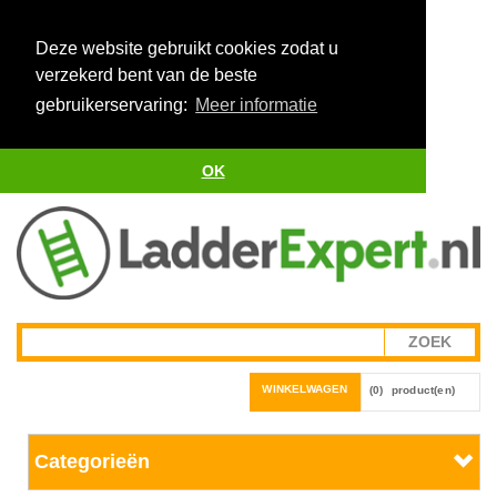
Deze website gebruikt cookies zodat u
verzekerd bent van de beste
gebruikerservaring:
Meer informatie
OK
WINKELWAGEN
(0)
product(en)
Categorieën