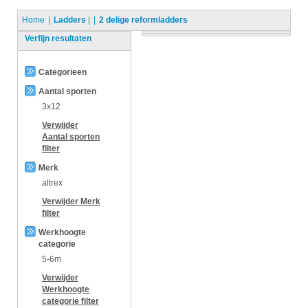
Home
Ladders
|
2 delige reformladders
Verfijn resultaten
Categorieen
Aantal sporten
3x12
Verwijder
Aantal sporten
filter
Merk
altrex
Verwijder
Merk
filter
Werkhoogte
categorie
5-6m
Verwijder
Werkhoogte
categorie
filter