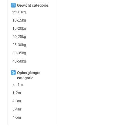
Gewicht categorie
tot-10kg
10-15kg
15-20kg
20-25kg
25-30kg
30-35kg
40-50kg
Opberglengte
categorie
tot-1m
1-2m
2-3m
3-4m
4-5m