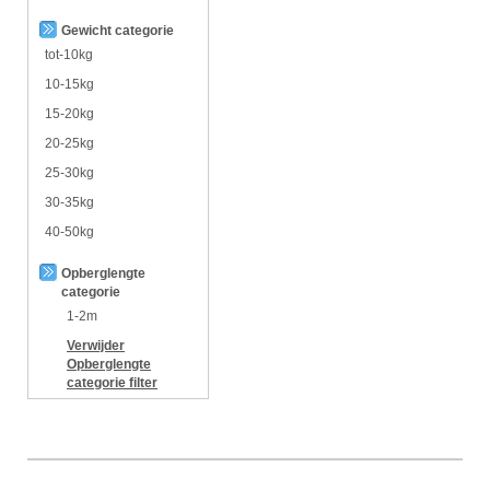
Gewicht categorie
tot-10kg
10-15kg
15-20kg
20-25kg
25-30kg
30-35kg
40-50kg
Opberglengte
categorie
1-2m
Verwijder
Opberglengte
categorie
filter