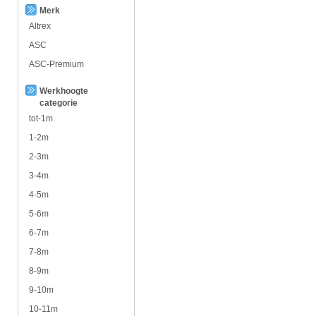
Merk
Altrex
ASC
ASC-Premium
Werkhoogte
categorie
tot-1m
1-2m
2-3m
3-4m
4-5m
5-6m
6-7m
7-8m
8-9m
9-10m
10-11m