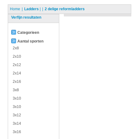
Home
Ladders
|
2 delige reformladders
Verfijn resultaten
Categorieen
Aantal sporten
2x8
2x10
2x12
2x14
2x16
3x8
3x10
3x10
3x12
3x14
3x16